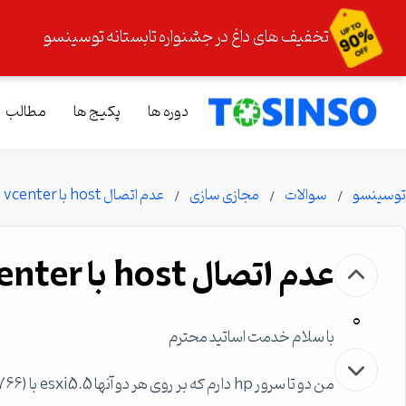
تخفیف های داغ در جشنواره تابستانه توسینسو
دوره ها
پکیج ها
مطالب
توسینسو
سوالات
مجازی سازی
عدم اتصال host با vcenter
عدم اتصال host با vcenter
0
با سلام خدمت اساتید محترم
من دو تا سرور hp دارم که بر روی هر دو آنها esxi5.5 با Update 3 (Build 4722766) را نصب کرده ام