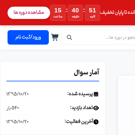
:
:
15
40
50
نده تا پایان تخفیف
مشاهده دوره ها
ثانیه
دقیقه
ساعت
ورود/ثبت نام
آمار سوال
پرسیده شده:
1395/10/20
تعداد بازدید:
540 بار
آخرین فعالیت:
1395/10/20