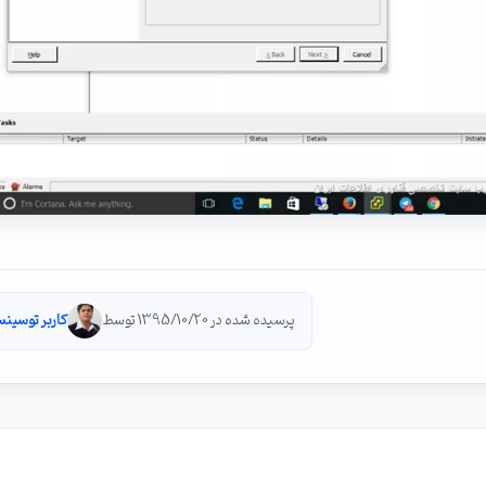
پرسیده شده در 1395/10/20 توسط
کاربر توسینس