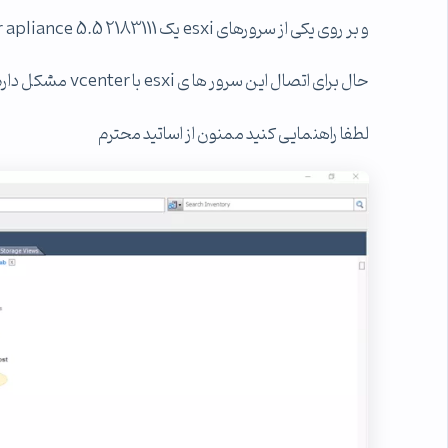
و بر روی یکی از سرورهای esxi یک vcenterserver apliance 5.5 2183111 نصب کرده ام
حال برای اتصال این سرور ها ی esxi با vcenter مشکل دارم که خطای زیر رو میدهد
لطفا راهنمایی کنید ممنون از اساتید محترم