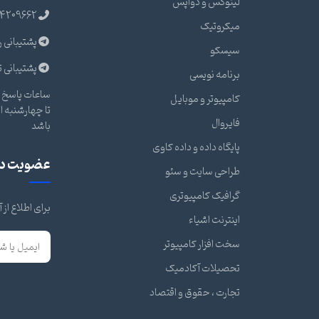
لینوکس و دواپس
4209662
میکروتیک
پشتیبانی ر
سیسکو
پشتیبانی ت
برنامه نویسی
ساعات پاسخ گ
کامپیوتر و موبایل
فایروال
باشد
پایگاه داده و داده کاوی
عضویت در 
طراحی سایت و سئو
گرافیک کامپیوتری
برای اطلاع از
اینترنت اشیاء
سخت افزار کامپیوتر
تحصیلات آکادمیک
تجارت ، حقوق و اقتصاد