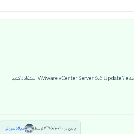
پاسخ در 1395/10/20 توسط
میلاد سورانی