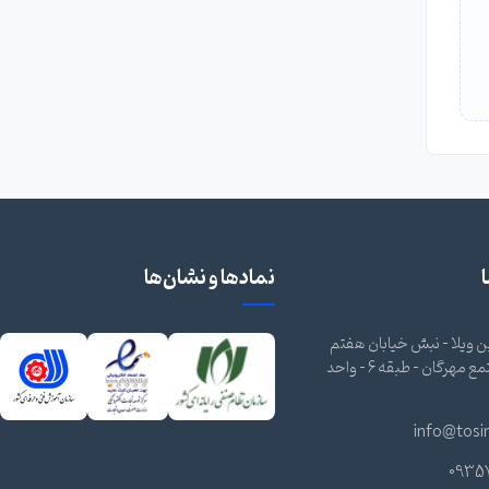
نمادها و نشان‌ها
 ویلا - نبش خیابان هفتم
شرقی - مجتمع مهرگان - طبقه 6 - واحد
info@tosi
0935