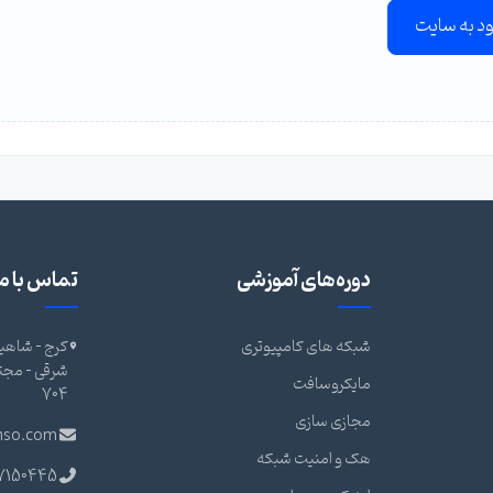
ود به سایت
دوره‌های آموزشی
تماس با ما
شبکه های کامپیوتری
کرج - شاهین
مایکروسافت
704
مجازی سازی
nso.com
هک و امنیت شبکه
7150445