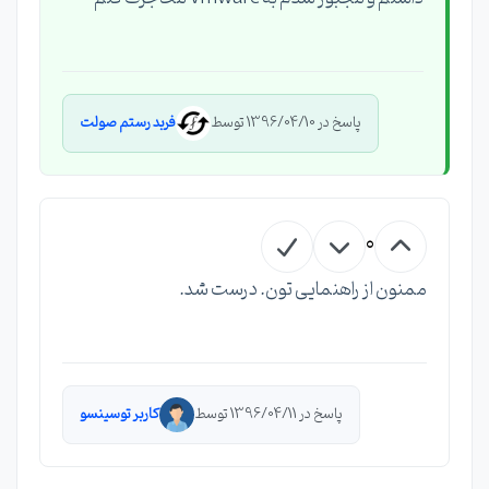
پاسخ در 1396/04/10 توسط
فربد رستم صولت
0
ممنون از راهنمایی تون. درست شد.
پاسخ در 1396/04/11 توسط
کاربر توسینسو