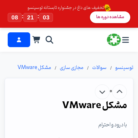
تخفیف های داغ در جشنواره تابستانه توسینسو
:
:
مشاهده دوره ها
08
21
02
توسینسو
سوالات
مجازی سازی
مشکل VMware
0
مشکل VMware
با درود و احترام