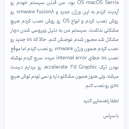
OS macOS Serria بود. من قبلن سیستم خودم رو
آپدیت کردم به این ورژن جدید و vmware fusion8 رو
روش نصب کردم و انواع OS رو روش نصب کردم هیچ
مشکلی نداشت. سیستم من به دلیل ویروسی شدن دچار
مشکل شد مجبور شدم عوضش کنم. حالا که os جدید رو
نصب کردم همون ورژن vmware رو نصب کردم اما موقع
نصب os خطای internal error میده. سرچ کردم نوشته
بودن تیک accelerate 3d Graphic رو بردارم درست
میشه، ولی هنوز همون مشکلو داره و نمی تونم توش هیچ
osی رو نصب کنم
لطفا راهنمایی کنید
با سپاس