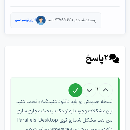
پرسیده شده در 1396/04/10 توسط
کاربر توسینسو
2
پاسخ
1
نسخه جدیدش رو باید دانلود کنید۸.۵و نصب کنید
این مشکلات وجود داره تو مک در بحث مجازی سازی
من هم مشکل شمارو توی Parallels Desktop
داشتم و مجبور شدم به vmware محاجرت کنم