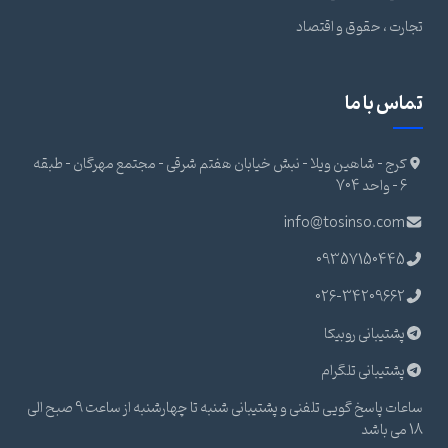
تجارت ، حقوق و اقتصاد
تماس با ما
کرج - شاهین ویلا - نبش خیابان هفتم شرقی - مجتمع مهرگان - طبقه
6 - واحد 704
info@tosinso.com
09357150445
026-34209662
پشتیبانی روبیکا
پشتیبانی تلگرام
ساعات پاسخ گویی تلفنی و پشتیبانی شنبه تا چهارشنبه از ساعت 9 صبح الی
18 می باشد