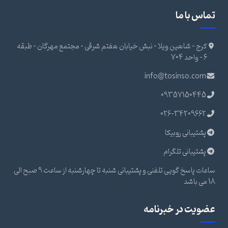
تماس با ما
کرج - شاهین ویلا - نبش خیابان هفتم شرقی - مجتمع مهرگان - طبقه
6 - واحد 704
info@tosinso.com
09357150445
026-34209662
پشتیبانی روبیکا
پشتیبانی تلگرام
ساعات پاسخ گویی تلفنی و پشتیبانی شنبه تا چهارشنبه از ساعت 9 صبح الی
18 می باشد
عضویت در خبرنامه