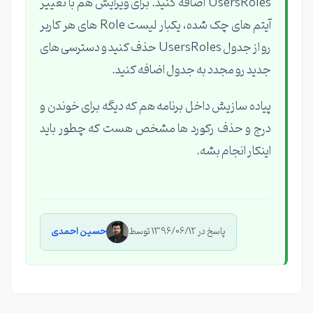
UsersRoles اضافه کنید. برای ویرایش هم با تغییر
آیتم های چک شده، یکبار لیست Role های هر کاربر
رو از جدول UsersRoles حذف کنید و دسترسی های
جدید رو مجدد به جدول اضافه کنید.
پیاده سازیش داخل برنامه هم که دیگه برای خوندن و
درج و حذف رکورد ها مشخص هست که چطور باید
اینکار انجام بشه.
پاسخ در 1396/06/12 توسط
حسین احمدی