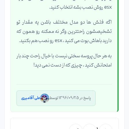
esx روش نصب بشه انتخاب کنید.
اگه فلش ها دو مدل مختلف باشن یه مقدار تو
تشخیصشون راحتترین وگر نه ممکنه رو همون که
دارید باهاش بوت می کنید ، esx رو نصب هم بکنید.
به هر حال پروسه سختی نیست با خیال راحت چند بار
امتحانش کنید ، چیزی که از دست نمی دید!
پاسخ در 1396/09/25 توسط
علی آقامیری