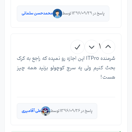
پاسخ در 1396/09/29 توسط
محمدحسن سلمانی
1
شرمنده ITPro این اجازه رو نمیده که راجع به کرک
بحث کنیم ولی یه سرچ کوچولو بزنید همه چیز
هست !
پاسخ در 1396/09/26 توسط
علی آقامیری