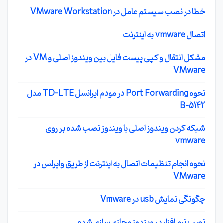
خطا در نصب سیستم عامل در VMware Workstation
اتصال vmware به اینترنت
مشکل انتقال و کپی پیست فایل بین ویندوز اصلی و VM در
VMware
نحوه Port Forwarding در مودم ایرانسل TD-LTE مدل
B-5142
شبکه کردن ویندوز اصلی با ویندوز نصب شده بر روی
vmware
نحوه انجام تنظیمات اتصال به اینترنت از طریق وایرلس در
VMware
چگونگی نمایش usb در Vmware
نصب نرم افزار در ویندوز مجازی سازی شده