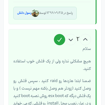
پاسخ در 1396/09/25 توسط
رسول دانش
2
سلام
هیچ مشکلی نداره ولی از یک فلش خوب استفاده
کنید.
ضمنا ابتدا هاردها رو raid کنید ، سپس فلش رو
وصل کنید (زودتر هم وصل باشه مهم نیست ) و با
یک فلش دیگه که esx boot روش نصبه boot کنید
و در زمان نصب محل install رو فلشی که می خواید