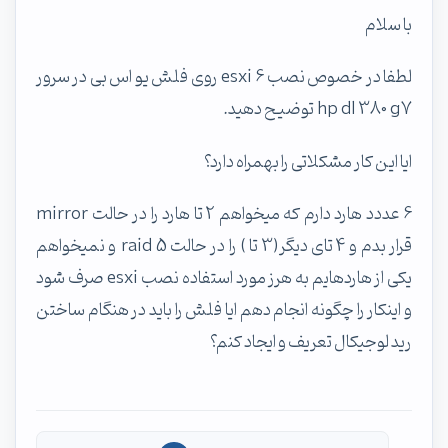
با سلام
لطفا در خصوص نصب esxi 6 روی فلش یو اس بی در سرور
hp dl 380 g7 توضیح دهید.
ایا این کار مشکلاتی را بهمراه دارد؟
6 عددد هارد دارم که میخواهم 2 تا هارد را در حالت mirror
قرار بدم و 4 تای دیگر(3 تا ) را در حالت raid 5 و نمیخواهم
یکی از هاردهایم به هرز مورد استفاده نصب esxi صرف شود
و اینکار را چگونه انجام دهم ایا فلش را باید در هنگام ساختن
رید لوجیکال تعریف و ایجاد کنم؟