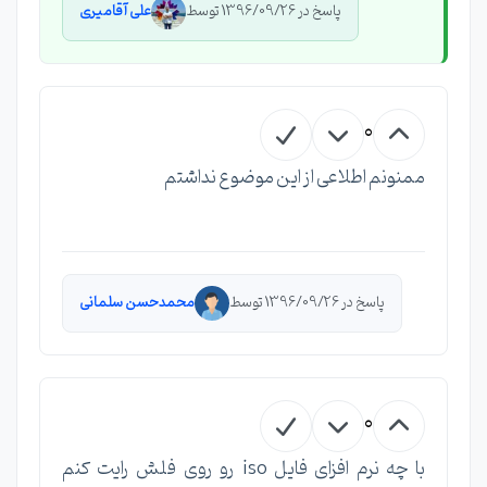
پاسخ در 1396/09/26 توسط
علی آقامیری
0
ممنونم اطلاعی از این موضوع نداشتم
پاسخ در 1396/09/26 توسط
محمدحسن سلمانی
0
با چه نرم افزای فایل iso رو روی فلش رایت کنم