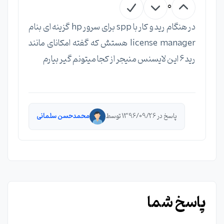
0
در هنگام رید و کار با spp برای سرور hp گزینه ای بنام
license manager هستش که گفته امکانای مانند
رید 6 این لایسنس منیجر از کجا میتونم گیر بیارم
پاسخ در 1396/09/26 توسط
محمدحسن سلمانی
پاسخ شما