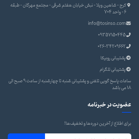
کرج - شاهین ویلا - نبش خیابان هفتم شرقی - مجتمع مهرگان - طبقه
6 - واحد 704
info@tosinso.com
09357150445
026-34209662
پشتیبانی روبیکا
پشتیبانی تلگرام
ساعات پاسخ گویی تلفنی و پشتیبانی شنبه تا چهارشنبه از ساعت 9 صبح الی
18 می باشد
عضویت در خبرنامه
برای اطلاع از آخرین دوره‌ها و تخفیف‌ها!