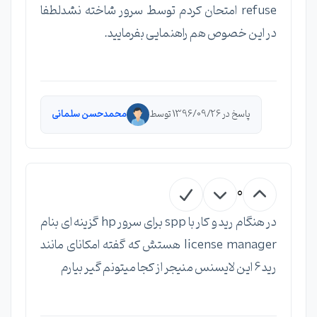
refuse امتحان کردم توسط سرور شاخته نشدلطفا
در این خصوص هم راهنمایی بفرمایید.
پاسخ در 1396/09/26 توسط
محمدحسن سلمانی
0
در هنگام رید و کار با spp برای سرور hp گزینه ای بنام
license manager هستش که گفته امکانای مانند
رید 6 این لایسنس منیجر از کجا میتونم گیر بیارم