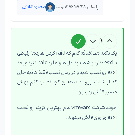
پاسخ در 1396/09/28 توسط
محمود شادابی
1
یک نکته هم اضافه کنم که raid کردن هاردها ارتباطی
با esxi نداره و شما باید اول هاردها رو raid کنید و بعد
esxi رو نصب کنید و در زمان نصب فقط کافیه جای
که از شما میپرسه esxi رو کجا نصب کنم بهش
مسیر فلش رو بدین
خوده شرکت vmware هم بهترین گزینه رو نصب
esxi رو روی فلش میدونه.