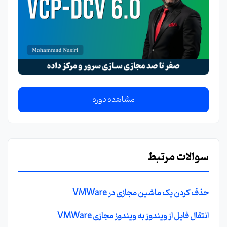
مشاهده دوره
سوالات مرتبط
حذف کردن یک ماشین مجازی در VMWare
انتقال فایل از ویندوز به ویندوز مجازی VMWare