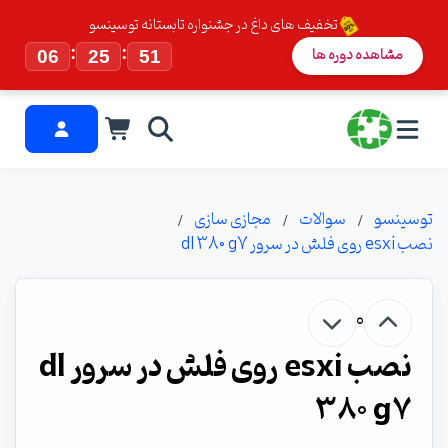
تخفیف های داغ در جشنواره تابستانه توسینسو
:
:
مشاهده دوره ها
06
25
50
توسینسو
سوالات
مجازی سازی
نصب esxi روی فلش در سرور dl 380 g7
0
نصب esxi روی فلش در سرور dl
380 g7