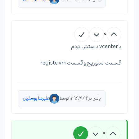
0
با vcenter درستش کردم
قسمت استوریج و قسمت registe vm
پاسخ در 1396/11/14 توسط
علیرضا یوسفیان
0