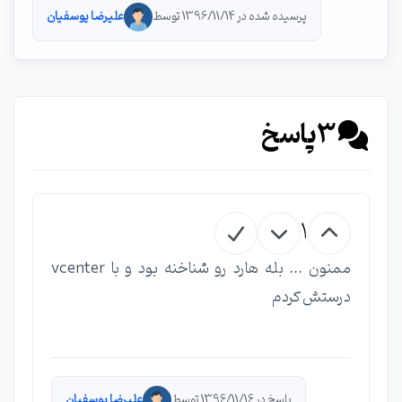
پرسیده شده در 1396/11/14 توسط
علیرضا یوسفیان
3
پاسخ
1
ممنون ... بله هارد رو شناخنه بود و با vcenter
درستش کردم
پاسخ در 1396/11/16 توسط
علیرضا یوسفیان