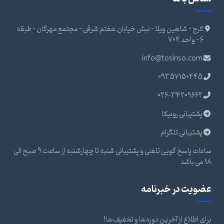
کرج - شاهین ویلا - نبش خیابان هفتم شرقی - مجتمع مهرگان - طبقه
6 - واحد 704
info@tosinso.com
09357150445
026-34209662
پشتیبانی روبیکا
پشتیبانی تلگرام
ساعات پاسخ گویی تلفنی و پشتیبانی شنبه تا چهارشنبه از ساعت 9 صبح الی
18 می باشد
عضویت در خبرنامه
برای اطلاع از آخرین دوره‌ها و تخفیف‌ها!