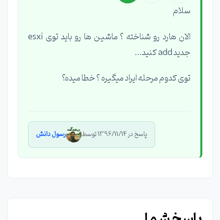
سلام
الان هارد رو شناخته ؟ ماشین ها رو باید توی esxi
جدید add کنید...
توی کدوم مرحله ایراد میگیره ؟ خطا میده؟
پاسخ در 1396/11/14 توسط
رسول دانش
پاسخ شما