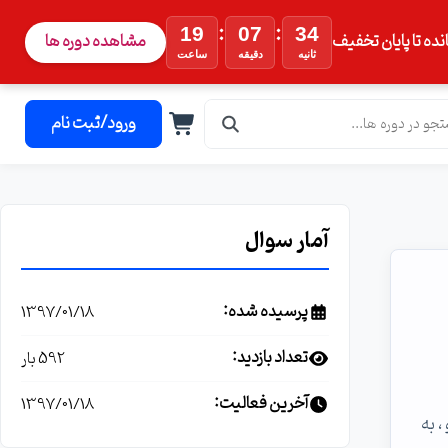
:
:
19
07
33
نده تا پایان تخفیف
مشاهده دوره ها
ثانیه
دقیقه
ساعت
ورود/ثبت نام
آمار سوال
پرسیده شده:
1397/01/18
تعداد بازدید:
592 بار
آخرین فعالیت:
1397/01/18
 به