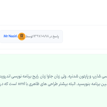
پاسخ در 1397/01/18 توسط
.Mr Nasiri
ی شارپ و پایتون شدنیه. ولی زبان جاوا زبان رایج برنامه نویسی اندروید
است. توی اندروید استودیو می تونید به زبان جاوا و کتلین برنامه بنویسید. البته بیشتر طراحی های ظاهری با xml است که د