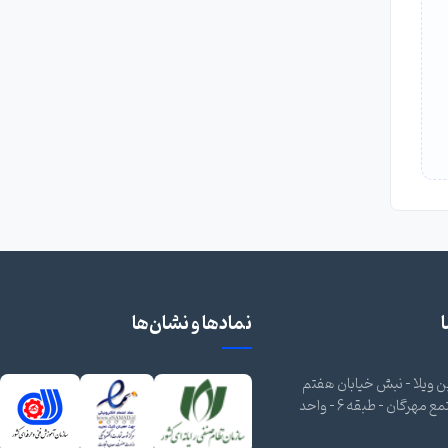
نمادها و نشان‌ها
 ویلا - نبش خیابان هفتم
شرقی - مجتمع مهرگان - طبقه 6 - واحد