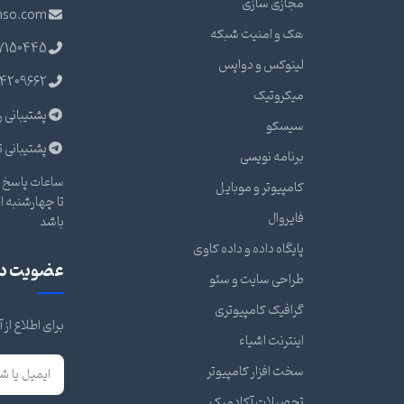
مجازی سازی
nso.com
هک و امنیت شبکه
7150445
لینوکس و دواپس
4209662
میکروتیک
پشتیبانی ر
سیسکو
پشتیبانی ت
برنامه نویسی
ساعات پاسخ گ
کامپیوتر و موبایل
فایروال
باشد
پایگاه داده و داده کاوی
عضویت در 
طراحی سایت و سئو
گرافیک کامپیوتری
برای اطلاع از
اینترنت اشیاء
سخت افزار کامپیوتر
تحصیلات آکادمیک