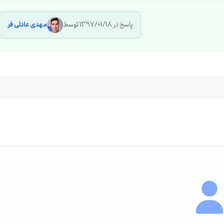
پاسخ در 1397/01/18 توسط
مهدی عادلی فر