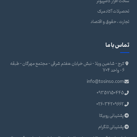
سخت افزار کامپیوتر
تحصیلات آکادمیک
تجارت ، حقوق و اقتصاد
تماس با ما
کرج - شاهین ویلا - نبش خیابان هفتم شرقی - مجتمع مهرگان - طبقه
6 - واحد 704
info@tosinso.com
09357150445
026-34209662
پشتیبانی روبیکا
پشتیبانی تلگرام