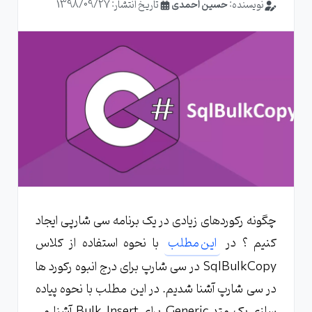
نویسنده:
حسین احمدی
تاریخ انتشار: 1398/09/27
چگونه رکوردهای زیادی در یک برنامه سی شارپی ایجاد
کنیم ؟ در
این مطلب
با نحوه استفاده از کلاس
SqlBulkCopy در سی شارپ برای درج انبوه رکورد ها
در سی شارپ آشنا شدیم. در این مطلب با نحوه پیاده
سازی یک متد Generic برای Bulk Insert آشنا می