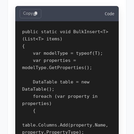
Copy
Code
public static void BulkInsert<T>
(List<T> items)
{
    var modelType = typeof(T);
    var properties = 
modelType.GetProperties();
    DataTable table = new 
DataTable();
    foreach (var property in 
properties)
    {
table.Columns.Add(property.Name, 
property.PropertyType);