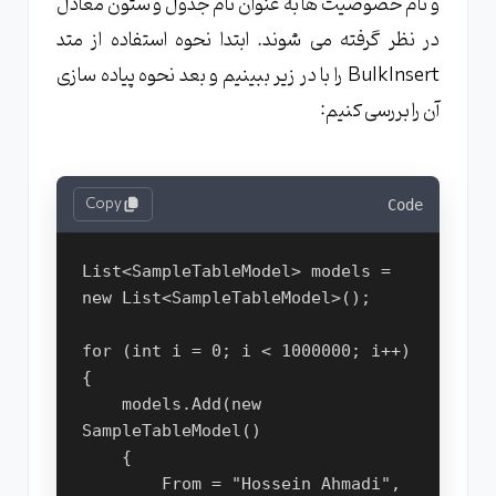
و نام خصوصیت ها به عنوان نام جدول و ستون معادل
در نظر گرفته می شوند. ابتدا نحوه استفاده از متد
BulkInsert را با در زیر ببینیم و بعد نحوه پیاده سازی
آن را بررسی کنیم:
Copy
Code
List<SampleTableModel> models = 
new List<SampleTableModel>();
for (int i = 0; i < 1000000; i++)
{
    models.Add(new 
SampleTableModel()
    {
        From = "Hossein Ahmadi",