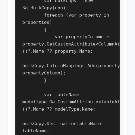
        var bulkCopy = new 
SqlBulkCopy(cnn);
        foreach (var property in 
properties)
        {
            var propertyColumn = 
property.GetCustomAttribute<ColumnAttribu
()?.Name ?? property.Name;
bulkCopy.ColumnMappings.Add(property.Name,
propertyColumn);
        }
        var tableName = 
modelType.GetCustomAttribute<TableAttribu
()?.Name ?? modelType.Name;
bulkCopy.DestinationTableName = 
tableName;