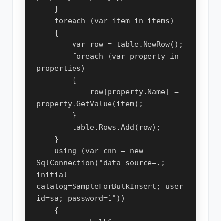
    }
    foreach (var item in items)
    {
        var row = table.NewRow();
        foreach (var property in 
properties)
        {
            row[property.Name] = 
property.GetValue(item);
        }
        table.Rows.Add(row);
    }
    using (var cnn = new 
SqlConnection("data source=.; 
initial 
catalog=SampleForBulkInsert; user 
id=sa; password=1"))
    {