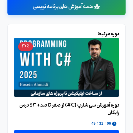
همه آموزش های برنامه نویسی
دوره مرتبط
30٪
دوره آموزش سی‌ شارپ (C#) از صفر تا صد + 53 درس
رایگان
:
:
48
31
06