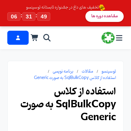
تخفیف های داغ در جشنواره تابستانه توسینسو
:
:
مشاهده دوره ها
06
31
48
توسینسو
مقالات
برنامه نویسی
استفاده از کلاس SqlBulkCopy به صورت Generic
استفاده از کلاس
SqlBulkCopy به صورت
Generic