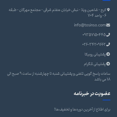
کرج - شاهین ویلا - نبش خیابان هفتم شرقی - مجتمع مهرگان - طبقه
6 - واحد 704
info@tosinso.com
09357150445
026-34209662
پشتیبانی روبیکا
پشتیبانی تلگرام
ساعات پاسخ گویی تلفنی و پشتیبانی شنبه تا چهارشنبه از ساعت 9 صبح الی
18 می باشد
عضویت در خبرنامه
برای اطلاع از آخرین دوره‌ها و تخفیف‌ها!