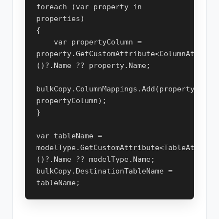
foreach (var property in 
properties)
{
    var propertyColumn = 
property.GetCustomAttribute<ColumnAttribu
()?.Name ?? property.Name;
bulkCopy.ColumnMappings.Add(property.Name,
propertyColumn);
}
var tableName = 
modelType.GetCustomAttribute<TableAttribu
()?.Name ?? modelType.Name;
bulkCopy.DestinationTableName = 
tableName;