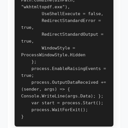
Path.Combine(binPath, 
"wkhtmltopdf.exe"),
        UseShellExecute = false,
        RedirectStandardError = 
true,
        RedirectStandardOutput = 
true,
        WindowStyle = 
ProcessWindowStyle.Hidden
    };
    process.EnableRaisingEvents = 
true;
    process.OutputDataReceived += 
(sender, args) => { 
Console.WriteLine(args.Data); };
    var start = process.Start();
    process.WaitForExit();
}