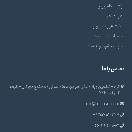
گرافیک کامپیوتری
اینترنت اشیاء
سخت افزار کامپیوتر
تحصیلات آکادمیک
تجارت ، حقوق و اقتصاد
تماس با ما
کرج - شاهین ویلا - نبش خیابان هفتم شرقی - مجتمع مهرگان - طبقه
6 - واحد 704
info@tosinso.com
09357150445
026-34209662