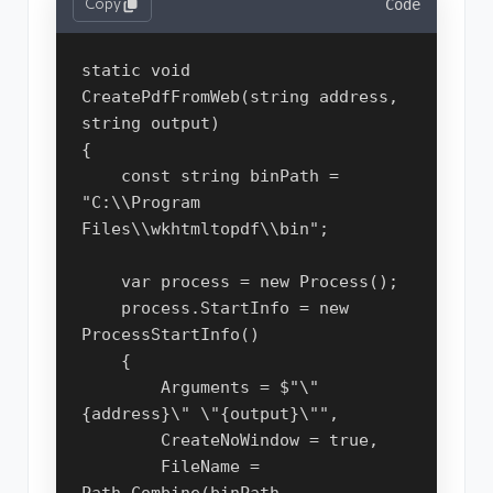
Copy
Code
static void 
CreatePdfFromWeb(string address, 
string output)
{
    const string binPath = 
"C:\\Program 
Files\\wkhtmltopdf\\bin";
    var process = new Process();
    process.StartInfo = new 
ProcessStartInfo()
    {
        Arguments = $"\"
{address}\" \"{output}\"",
        CreateNoWindow = true,
        FileName = 