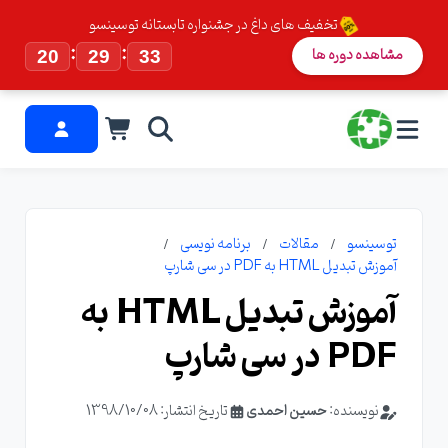
تخفیف های داغ در جشنواره تابستانه توسینسو
:
:
مشاهده دوره ها
20
29
33
توسینسو
مقالات
برنامه نویسی
آموزش تبدیل HTML به PDF در سی شارپ
آموزش تبدیل HTML به
PDF در سی شارپ
نویسنده:
حسین احمدی
تاریخ انتشار: 1398/10/08