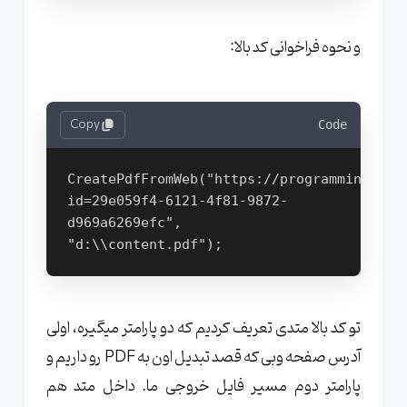
و نحوه فراخوانی کد بالا:
Copy
Code
CreatePdfFromWeb("https://programming.tos
id=29e059f4-6121-4f81-9872-
d969a6269efc", 
"d:\\content.pdf");
تو کد بالا متدی تعریف کردیم که دو پارامتر میگیره، اولی
آدرس صفحه وبی که قصد تبدیل اون به PDF رو داریم و
پارامتر دوم مسیر فایل خروجی ما. داخل متد هم