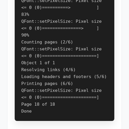
QFont::setPixelSize: Pixel size 
<= 0 (0)==========>          ] 
83%
QFont::setPixelSize: Pixel size 
<= 0 (0)===============>     ] 
90%
Counting pages (2/6)
QFont::setPixelSize: Pixel size 
<= 0 (0)=====================] 
Object 1 of 1
Resolving links (4/6)
Loading headers and footers (5/6)
Printing pages (6/6)
QFont::setPixelSize: Pixel size 
<= 0 (0)=====================] 
Page 18 of 18
Done