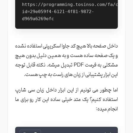
https://programming.tosinso.com/fa/conten
id=29e059f4-6121-4f81-9872-
d969a6269efc
داخل صفحه بالا هیچ کد جاوا اسکریپتی استفاده نشده
و یک صفحه ساده هست و به همین دلیل بدون هیچ
مشکلی به فرمت PDF تبدیل میشه. نکته قابل توجه
این ابزار پشتیبانی از زبان های راست به چپ هست.
اما چطور می تونیم از این ابزار داخل زبان سی شارپ
استفاده کنیم؟ یک متد خیلی ساده این کار رو برای ما
انجام میده: