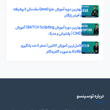
بهترین دوره آموزش جاوا (Java) مقدماتی تا پیشرفته
با فیلم رایگان
بهترین دوره آموزش BATCH Scripting | آموزش
CMD | پشتیبانی و مدرک
کامل‌ترین آموزش کاتلین | صفر تا صد یادگیری
Kotlin به صورت گام‌به‌گام
درباره توسینسو