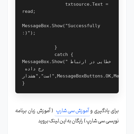
                txtsource.Text = 
read;

MessageBox.Show("Successfully 
:)");

            }

            catch { 
MessageBox.Show("خطایی در ارتباط 
رخ داده 
است","هشدار",MessageBoxButtons.OK,MessageBoxIcon.Warning); 
برای یادگیری و
آموزش سی شارپ
( آموزش زبان برنامه
نویسی سی شارپ ) رایگان به این لینک بروید