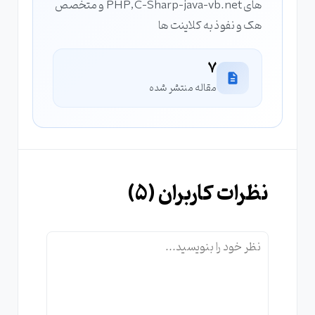
های PHP,C-Sharp-java-vb.net و متخصص
هک و نفوذ به کلاینت ها
7
مقاله منتشر شده
نظرات کاربران (
5
)