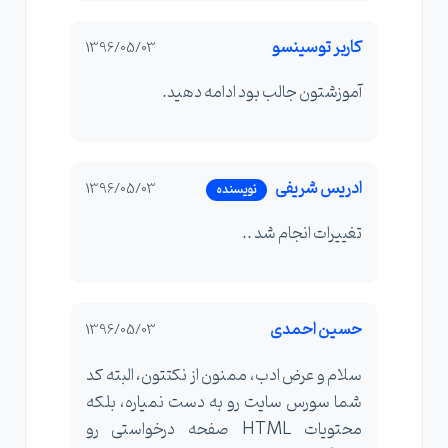
کاربر توسینسو
1396/05/03
آموزشتون جالب بود ادامه دهید.
ادریس شریفی
1396/05/03
نویسنده
تغییرات انجام شد ..
حسین احمدی
1396/05/03
سلام و عرض ادب، ممنون از نکتتون، البته کد
شما سورس سایت رو به دست نمیاره، بلکه
محتویات HTML صفحه درخواستی رو