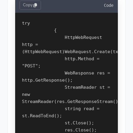
Copy
Code
try

            {

                HttpWebRequest 
http = 
(HttpWebRequest)WebRequest.Create(txturl.T
                http.Method = 
"POST";

                WebResponse res = 
http.GetResponse();

                StreamReader st = 
new 
StreamReader(res.GetResponseStream(),Encod
                string read = 
st.ReadToEnd();

                st.Close();

                res.Close();
