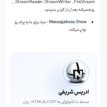
,StreamReader, StreamWriter , FileStream ,
رو همیشه بعد از باز کردن ببنیدید.
Messageboxs.Show
: میاد برای ما یه پیام رو
چاپ میکنه .
ادریس شریفی
مسلط به تکنولوژی ها HTML5,CSS3 , زبان