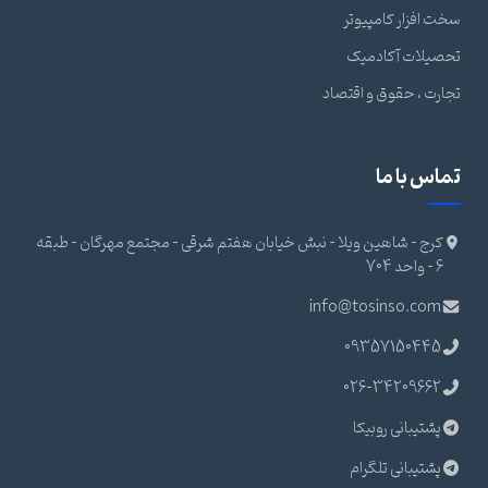
سخت افزار کامپیوتر
تحصیلات آکادمیک
تجارت ، حقوق و اقتصاد
تماس با ما
کرج - شاهین ویلا - نبش خیابان هفتم شرقی - مجتمع مهرگان - طبقه
6 - واحد 704
info@tosinso.com
09357150445
026-34209662
پشتیبانی روبیکا
پشتیبانی تلگرام