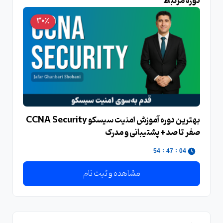
دوره مرتبط
30٪
بهترین دوره آموزش امنیت سیسکو CCNA Security
صفر تا صد + پشتیبانی و مدرک
:
:
54
47
04
مشاهده و ثبت نام