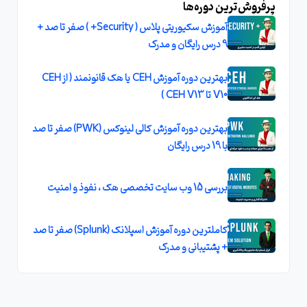
پرفروش‌ترین دوره‌ها
آموزش سکیوریتی پلاس ( Security+ ) صفر تا صد +
9 درس رایگان و مدرک
بهترین دوره آموزش CEH یا هک قانونمند ( از CEH
V10 تا CEH V13 )
بهترین دوره آموزش کالی لینوکس (PWK) صفر تا صد
با 19 درس رایگان
بررسی 15 وب سایت تخصصی هک ، نفوذ و امنیت
کاملترین دوره آموزش اسپلانک (Splunk) صفر تا صد
+ پشتیبانی و مدرک