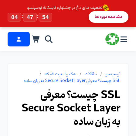
تخفیف های داغ در جشنواره تابستانه توسینسو
:
:
مشاهده دوره ها
04
47
54
توسینسو
مقالات
هک و امنیت شبکه
SSL چیست؟ معرفی Secure Socket Layer به زبان ساده
SSL چیست؟ معرفی
Secure Socket Layer
به زبان ساده