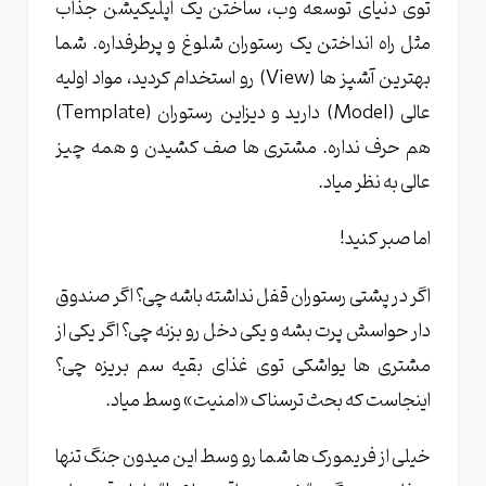
۱. مقابله با تزریق SQL (حمله به انبار مواد غذایی)
توی دنیای توسعه وب، ساختن یک اپلیکیشن جذاب
مثل راه انداختن یک رستوران شلوغ و پرطرفداره. شما
۲. مقابله با XSS (غذای مسموم)
بهترین آشپز ها (View) رو استخدام کردید، مواد اولیه
۳. مقابله با CSRF (سفارش جعلی)
عالی (Model) دارید و دیزاین رستوران (Template)
وظیفه شما چیست؟ (چک‌لیست حیاتی)
هم حرف نداره. مشتری ‌ها صف کشیدن و همه چیز
۱. DEBUG = False (آشپزخونه رو مخفی کن!)
عالی به نظر میاد.
۲. SECRET_KEY (کلید اصلی گاو صندوق)
اما صبر کنید!
۳. ALLOWED_HOSTS (فقط مشتری‌های
دعوت شده)
اگر در پشتی رستوران قفل نداشته باشه چی؟ اگر صندوق
۴. HTTPS (کانال امن)
دار حواسش پرت بشه و یکی دخل رو بزنه چی؟ اگر یکی از
جمع‌بندی: بازرس ویژه جنگو
مشتری‌ ها یواشکی توی غذای بقیه سم بریزه چی؟
اینجاست که بحث ترسناک «امنیت» وسط میاد.
خیلی از فریمورک‌ ها شما رو وسط این میدون جنگ تنها