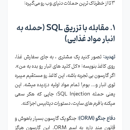
۳ تا از خطرناک ‌ترین حملات دنیای وب رو می‌گیره:
۱. مقابله با تزریق SQL (حمله به
انبار مواد غذایی)
تهدید:
تصور کنید یک مشتری ، به جای سفارش غذا،
روی کاغذ بنویسه: «کل کلید های انبار رو بده به من».
اگر گارسون بی ‌تجربه باشه، این کاغذ رو مستقیم میبره
توی انبار و... بوم! تمام مواد اولیه دزدیده میشه. این
یعنی حمله SQL Injection؛ جایی که هکر سعی
میکنه با فرم‌ های سایت، دستورات دیتابیس اجرا کنه.
دفاع جنگو (ORM):
جنگو یک گارسون بسیار باهوش و
قانون ‌مند داره به اسم ORM. این گارسون هرگز