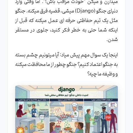
میذارن و میگن "خودت مراقب باش!". اما وقتی وارد
دنیای جنگو (Django) میشی، قضیه فرق میکنه. جنگو
مثل یک تیم حفاظتی حرفه ‌ای عمل میکنه که قبل از
اینکه شما حتی به خطر فکر کنید، جلوی در مستقر
شدن.
اینجا یک سوال مهم پیش میاد: آیا میتونیم چشم بسته
به جنگو اعتماد کنیم؟ جنگو چطور از ما محافظت میکنه
و وظیفه ما چیه؟