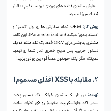
سفارش مشتری (داده ‌های ورودی) رو مستقیم به انبار
(دیتابیس) نمیبره.
روش کار:
ORM تمام سفارش ‌ها رو اول "تمیز" و
"بسته ‌بندی" میکنه (Parameterization). اون کاغذ
مشتری بدجنس برای ORM فقط یک تکه متنه، نه یک
دستور اجرایی. پس هیچ خطری انبار شما رو تهدید
نمیکنه، مگر اینکه خودتون عمداً قوانین رو دور بزنید!
۲. مقابله با XSS (غذای مسموم)
تهدید:
این بار یک مشتری خرابکار، یک دستور پخت
سمی (کد جاوااسکریپت مخرب) رو لای نظرات سایت
مینویسه. اگر آشپزخونه این نظر رو مستقیم چاپ کنه و