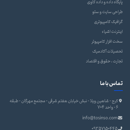
پایگاه داده و داده کاوی
طراحی سایت و سئو
گرافیک کامپیوتری
اینترنت اشیاء
سخت افزار کامپیوتر
تحصیلات آکادمیک
تجارت ، حقوق و اقتصاد
تماس با ما
کرج - شاهین ویلا - نبش خیابان هفتم شرقی - مجتمع مهرگان - طبقه
6 - واحد 704
info@tosinso.com
09357150445