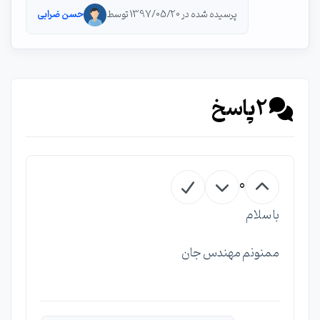
پرسیده شده در 1397/05/20 توسط
حسن ضرابی
2
پاسخ
0
با سلام
ممنونم مهندس جان