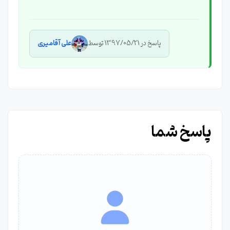
پاسخ در 1397/05/21 توسط
علی آقامیری
پاسخ شما