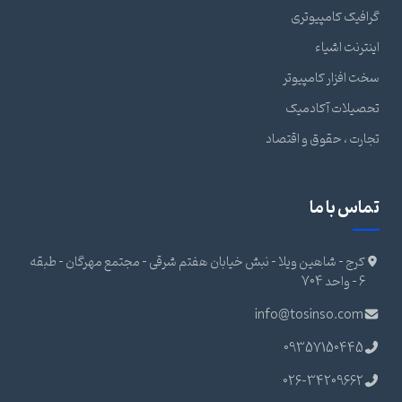
گرافیک کامپیوتری
اینترنت اشیاء
سخت افزار کامپیوتر
تحصیلات آکادمیک
تجارت ، حقوق و اقتصاد
تماس با ما
کرج - شاهین ویلا - نبش خیابان هفتم شرقی - مجتمع مهرگان - طبقه
6 - واحد 704
info@tosinso.com
09357150445
026-34209662