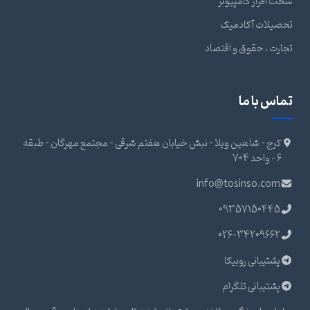
سخت افزار کامپیوتر
تحصیلات آکادمیک
تجارت ، حقوق و اقتصاد
تماس با ما
کرج - شاهین ویلا - نبش خیابان هفتم شرقی - مجتمع مهرگان - طبقه
6 - واحد 704
info@tosinso.com
09357150445
026-34209662
پشتیبانی روبیکا
پشتیبانی تلگرام