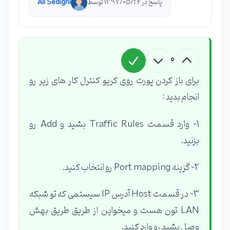
پاسخ در 1397/05/24 توسط
Ali Sedighi
0
برای باز کردن پورت روی کریو کنترل کار های زیر رو
انجام بدید :
1- وارد قسمت Traffic Rules بشید و Add رو
بزنید.
2- گزینه Port mapping رو انتخاب کنید.
3- در قسمت Host آدرس IP سیستمی که تو شبکه
LAN تون هست و میخواین از طریق طریق بهش
وصل بشید رو وارد کنید.