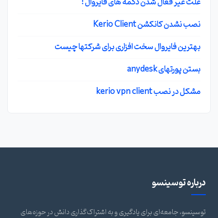
علت غیر فعال شدن دکمه های فایروال !
نصب نشدن کانکشن Kerio Client
بهترین فایروال سخت افزاری برای شرکتها چیست
بستن پورتهای anydesk
مشکل در نصب kerio vpn client
درباره توسینسو
توسینسو، جامعه‌ای برای یادگیری و به اشتراک‌گذاری دانش در حوزه‌های