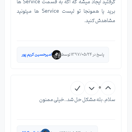
گرفتید ایجاد میشه که اگه به قسمت Service ها
برید یا همونجا تو لیست Service ها میتونید
مشاهدش کنید.
پاسخ در 1397/05/24 توسط
امیرحسین کریم پور
0
سلام. بله مشکل حل شد..خیلی ممنون