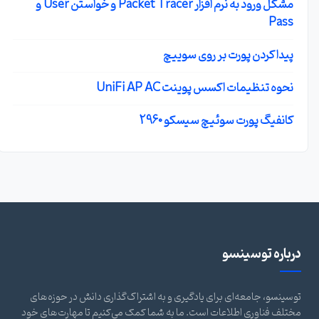
مشکل ورود به نرم افزار Packet Tracer و خواستن User و
Pass
پیدا کردن پورت بر روی سوییچ
نحوه تنظیمات اکسس پوینت UniFi AP AC
کانفیگ پورت سوئیچ سیسکو 2960
درباره توسینسو
توسینسو، جامعه‌ای برای یادگیری و به اشتراک‌گذاری دانش در حوزه‌های
مختلف فناوری اطلاعات است. ما به شما کمک می‌کنیم تا مهارت‌های خود