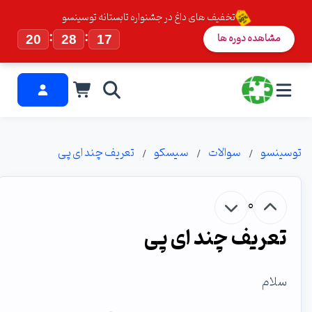
تخفیف های داغ در جشنواره تابستانه توسینسو
:
:
مشاهده دوره ها
20
28
16
توسینسو
سوالات
سیسکو
تعریف چند ای پی
0
تعریف چند ای پی
سلام