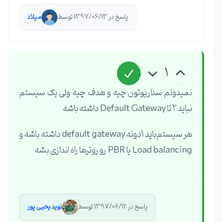
پاسخ در 1397/06/13 توسط
میلاد
1
نمیدونم سناریوتون چیه و هدف چیه ولی یک سیستم
نباید ۲ تا Default Gateway داشته باشه
هر سیستم‌باید ۱دونه default gateway داشته باشه و
Load balancing یا PBR رو‌ روترها راه اندازی بشه
پاسخ در 1397/06/12 توسط
نوید یحیی پور