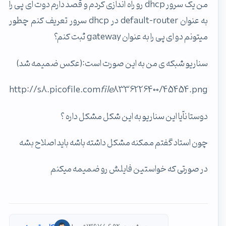
من یک سرور dhcp رو راه اندازی کردم و قصد دارم دوت ای پی را
به عنوان default-router در dhcp سرور تعریف کنم چطور
میتونم دو ای پی را به عنوان gateway ثبت کنم؟
سناریو شبکه ی من به این صورت است:(عکس ضمیمه شد)
http://s8.picofile.com
file
8336226400/45454.png
دوستا نآیا این سناریو به این شکل مشکل داره ؟
چون استاد گفتم ممکنه مشکل داشته باشه باید اصلاح بشه
در صورتی که خواستین فایلش رو ضمیمه میکنم