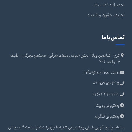
تحصیلات آکادمیک
تجارت ، حقوق و اقتصاد
تماس با ما
کرج - شاهین ویلا - نبش خیابان هفتم شرقی - مجتمع مهرگان - طبقه
6 - واحد 704
info@tosinso.com
09357150445
026-34209662
پشتیبانی روبیکا
پشتیبانی تلگرام
ساعات پاسخ گویی تلفنی و پشتیبانی شنبه تا چهارشنبه از ساعت 9 صبح الی