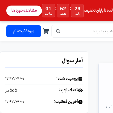
:
:
01
52
28
نده تا پایان تخفیف
مشاهده دوره ها
ثانیه
دقیقه
ساعت
ورود/ثبت نام
آمار سوال
پرسیده شده:
1397/09/01
تعداد بازدید:
555 بار
آخرین فعالیت:
1397/09/01
جالب