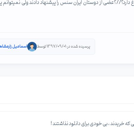
ارد؟//؟عضی از دوستان ایران سنس را پیشنهاد دادند ولی نمیتوانم پید
پرسیده شده در 1397/09/01 توسط
اسماعیل زارعشاه
 خریدند ، بی خودی برای دانلود نذاشتند !