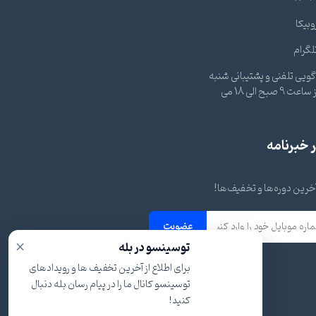
وبیکا
لگرام
ویی تلفنی و پشتیبانی شنبه
تا چهارشنبه از ساعت 9 صبح الی 18 می
خبرنامه
 آخرین دوره‌ها و تخفیف‌ها!
عضویت
×
توسینسو در بله
برای اطلاع از آخرین تخفیف ها و رویدادهای
توسینسو کانال ما را در پیام رسان بله دنبال
کنید!