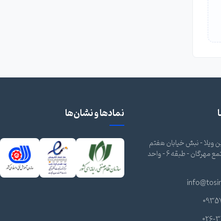
نمادها و نشان‌ها
 ویلا - نبش خیابان هفتم
شرقی - مجتمع مهرگان - طبقه 6 - واحد
info@tosi
0935
026-3