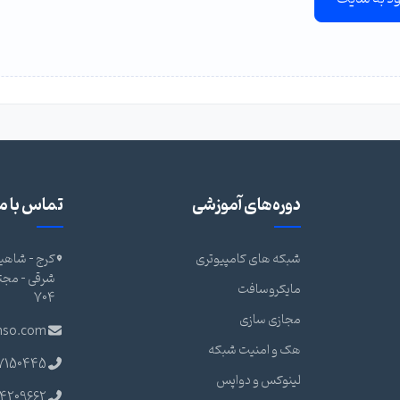
دوره‌های آموزشی
تماس با ما
شبکه های کامپیوتری
کرج - شاهین
مایکروسافت
704
مجازی سازی
nso.com
هک و امنیت شبکه
7150445
لینوکس و دواپس
4209662