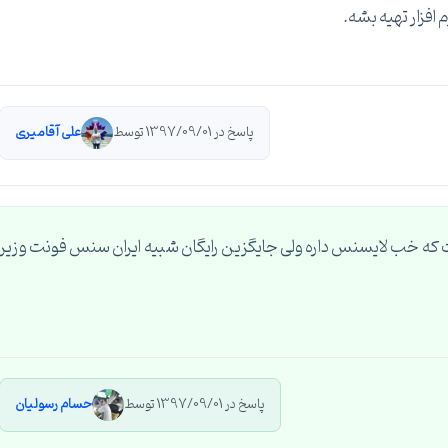
پاسخ در 1397/09/01 توسط
علی آقامیری
ه خب لایسنس داره ولی جایگزین رایگان شبیه ایران سنس فونت وزیر
پاسخ در 1397/09/01 توسط
حسام رسولیان