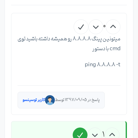
0
میتونین پینگ 8.8.8.8 رو همیشه داشته باشید توی
cmd با دستور
ping 8.8.8.8 -t
پاسخ در 1397/09/05 توسط
کاربر توسینسو
1