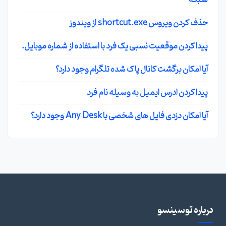
حذف کردن ویروس shortcut.exe از ویندوز
پیدا کردن موقعیت نسبی یک فرد با استفاده از شماره موبایل.
آیا امکان برگشت کانال پاک شده تلگرام وجود دارد؟
پیدا کردن ادرس ایمیل به وسیله نام فرد
آیا امکان دزدی فایل های شخصی با Any Desk وجود دارد؟
درباره توسینسو