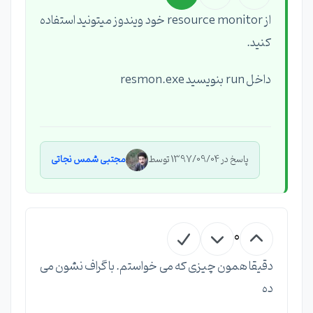
از resource monitor خود ویندوز میتونید استفاده
کنید.
داخل run بنویسید resmon.exe
پاسخ در 1397/09/04 توسط
مجتبی شمس نجاتی
0
دقیقا همون چیزی که می خواستم. با گراف نشون می
ده