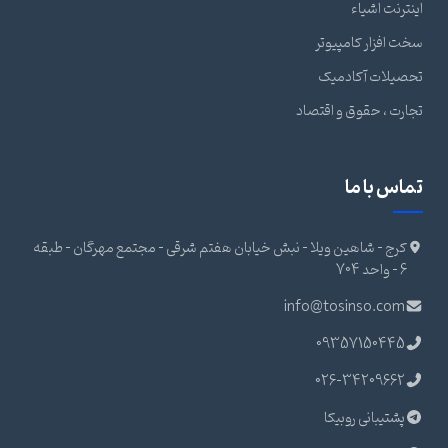
اینترنت اشیاء
سخت افزار کامپیوتر
تحصیلات آکادمیک
تجارت ، حقوق و اقتصاد
تماس با ما
کرج - شاهین ویلا - نبش خیابان هفتم شرقی - مجتمع مهرگان - طبقه
6 - واحد 704
info@tosinso.com
09357150445
026-34209662
پشتیبانی روبیکا