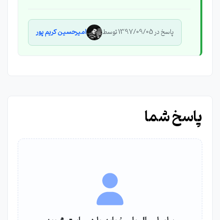
پاسخ در 1397/09/05 توسط
امیرحسین کریم پور
پاسخ شما