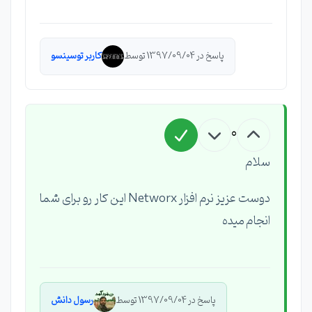
پاسخ در 1397/09/04 توسط
کاربر توسینسو
0
سلام
دوست عزیز نرم افزار Networx این کار رو برای شما
انجام میده
پاسخ در 1397/09/04 توسط
رسول دانش