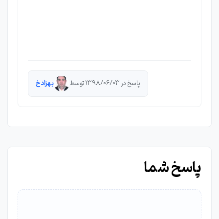
پاسخ در 1398/06/03 توسط
بهزاد خ
پاسخ شما