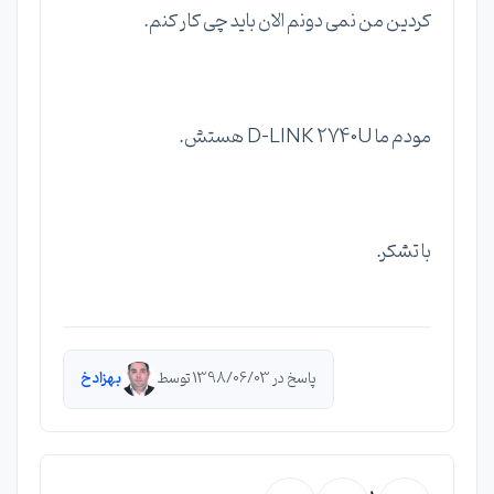
کردین من نمی دونم الان باید چی کار کنم.
مودم ما D-LINK 2740U هستش.
با تشکر.
پاسخ در 1398/06/03 توسط
بهزاد خ