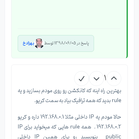
پاسخ در 1398/06/05 توسط
بهزاد خ
1
بهترین راه اینه که کانکشن رو روی مودم بسازید و یه
rule بدید که همه ترافیک بیاد به سمت کریو.
حالا مودم یه IP داخلی مثلا 192.168.0.1 داره و کریو
192.168.0.2 . همه rule هایی که میخواید برای IP
public بنویسید رو برای همین IP داخلی