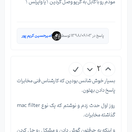
مودم رو با کابل به کریو وصل کردین ؟ یا وایرلس ؟
پاسخ در 1398/06/03 توسط
امیرحسین کریم پور
2
بسیار خوش شانس بودین که کارشناس فنی مخابرات
پاسخ دادن بهتون.
روز اول حدث زدم و نوشتم که یک نوع mac filter
گذاشته مخابرات.
و اینکه به حرفتون گوش دادن و مشکل رو حل کردن