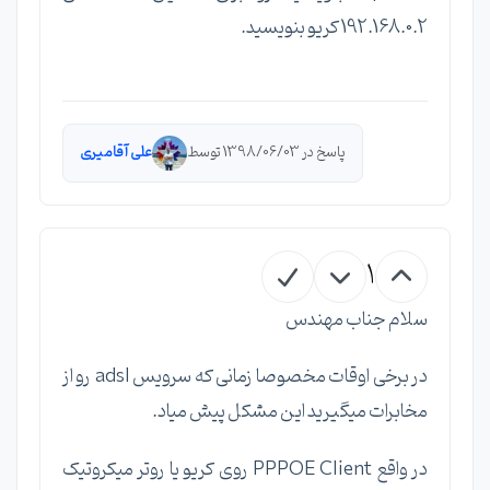
192.168.0.2 کریو بنویسید.
پاسخ در 1398/06/03 توسط
علی آقامیری
1
سلام جناب مهندس
در برخی اوقات مخصوصا زمانی که سرویس adsl رو از
مخابرات میگیرید این مشکل پیش میاد.
در واقع PPPOE Client روی کریو یا روتر میکروتیک