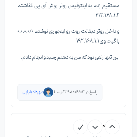
مستقیم زدم به اینترفیس روتر روش آی پی گذاشتم
192.168.1.2
و داخل روتر دیفالت روت رو اینجوری نوشتم 0.0.0.0/0
با گیت وی 192.168.1.1
این تنها راهی بود که من به ذهنم رسید و انجام دادم.
پاسخ در 1398/06/03 توسط
مهرداد بابایی
0