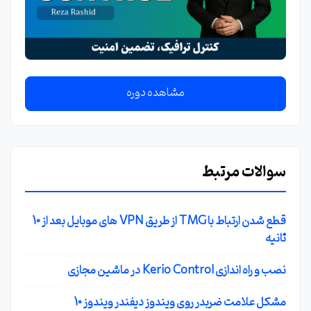
مشاهده دوره
سوالات مرتبط
قطع شدن ارتباط با TMG از طریق VPN های موبایل بعد از 10
ثانیه
نصب و راه اندازی Kerio Control در ماشین مجازی
مشکل علامت ضربدر روی ویندوز دیفندر ویندوز 10