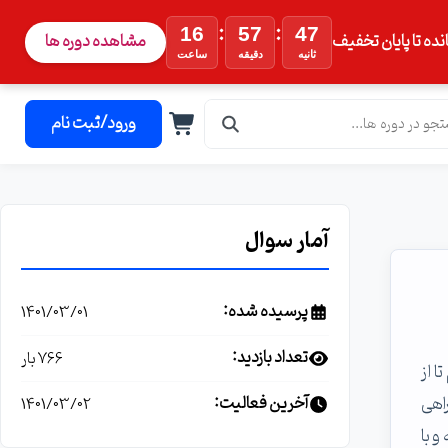
:
:
16
57
46
نده تا پایان تخفیف
مشاهده دوره ها
ثانیه
دقیقه
ساعت
ورود/ثبت نام
آمار سوال
پرسیده شده:
1401/03/01
تعداد بازدید:
766 بار
 از
اهی
آخرین فعالیت:
1401/03/02
 با