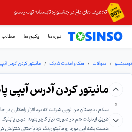
تخفیف های داغ در جشنواره تابستانه توسینسو
دوره ها
پکیج ها
مطالب
توسینسو
سوالات
هک و امنیت شبکه
مانیتور کردن آدرس آیپی 
مانیتور کردن آدرس آیپی پاب
0
سلام ، دوستان من تویی شرکت که نرم افزار راهکاران در
طریق اینترنت هم در صورت نیاز کاربر بتونه ادرس پاابلیک ر
هست بشه این مورد رو مانیتورینگ کرد یا حتتی کنترلش کرد