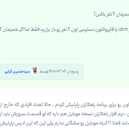
اگر کلا 2 نفر هستن که باید بگید ip static بگیرن و در utm یا فایروالتون دسترسی اون 2 نفر رو باز بزارید فقط اما
پاسخ در 1401/03/02 توسط
سیدحسین کرابی
و برای برنامه راهکاران پاپلیش کردم ، حالا تعداد افرادی که خارج از
ر هستن و علاوه بر این ، نرم افزار راهکاران نسخه موبایل هم داره که تو قسمت سرورش باید از
تفاده کنیم و تعداد اونها هم 10 نفر هستند فعلا !! البته موبایل رو مشگلی ندارم ولی این که این ادرس پاپلیش