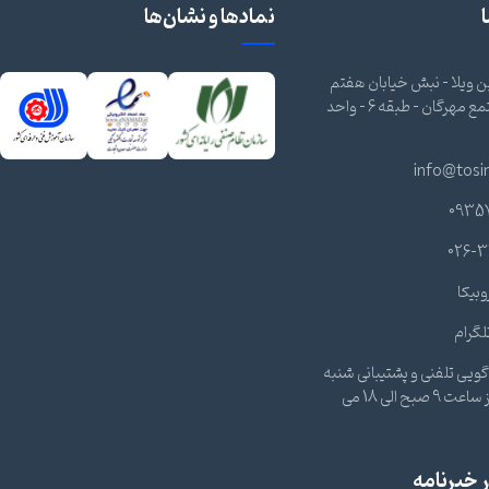
نمادها و نشان‌ها
 ویلا - نبش خیابان هفتم
شرقی - مجتمع مهرگان - طبقه 6 - واحد
info@tosi
0935
026-3
وبیکا
لگرام
ویی تلفنی و پشتیبانی شنبه
تا چهارشنبه از ساعت 9 صبح الی 18 می
خبرنامه