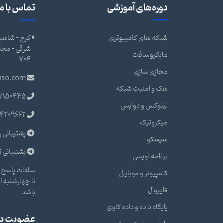
دوره‌های آموزشی
تماس با ما
شبکه های کامپیوتری
کرج - شاهین
مایکروسافت
704
مجازی سازی
nso.com
هک و امنیت شبکه
7150445
لینوکس و دواپس
4209662
میکروتیک
پشتیبانی ر
سیسکو
پشتیبانی ت
برنامه نویسی
ساعات پاسخ گ
کامپیوتر و موبایل
فایروال
باشد
پایگاه داده و داده کاوی
عضویت در 