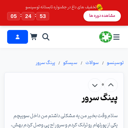
تخفیف های داغ در جشنواره تابستانه توسینسو
:
:
مشاهده دوره ها
05
24
52
توسینسو
سوالات
سیسکو
پینگ سرور
0
پینگ سرور
سلام وقت بخیر من یه مشکلی داشتم من داخل سوییچم
یکی از پورتهام رو ترانک کردم و سرور اج پی وصل کردم بهش،