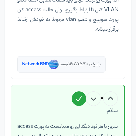
اگه پورت رو ترانک کردی باید سمت مقابل حتما عضو
VLAN کنی تا ارتباط بگیری. ولی حالت access کن
پورت سوییچ و عضو vlan مربوط به خودش ارتباط
برقرار میشه.
پاسخ در 1402/05/20 توسط
Network BND
0
سلام
سرور یا هر نود دیگه ای رو میبایست به پورت access