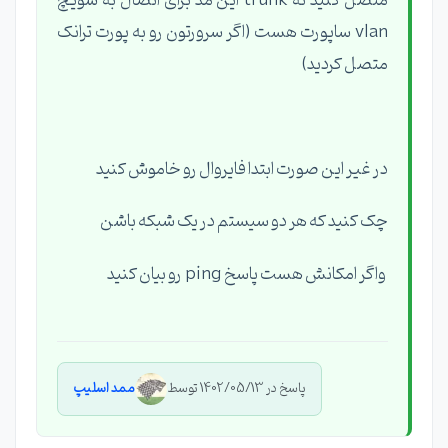
متصل کنید نه trunk این مد برای اتصال به سویچ
vlan ساپورت هست (اگر سرورتون رو به پورت ترانک
متصل کردید)
در غیر این صورت ابتدا فایروال رو خاموش کنید
چک کنید که هر دو سیستم در یک شبکه باشن
واگر امکانش هست پاسخ ping رو بیان کنید
پاسخ در 1402/05/13 توسط
ممد اسلیپ