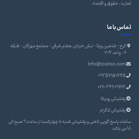
تجارت ، حقوق و اقتصاد
تماس با ما
کرج - شاهین ویلا - نبش خیابان هفتم شرقی - مجتمع مهرگان - طبقه
6 - واحد 704
info@tosinso.com
09357150445
026-34209662
پشتیبانی روبیکا
پشتیبانی تلگرام
ساعات پاسخ گویی تلفنی و پشتیبانی شنبه تا چهارشنبه از ساعت 9 صبح الی
18 می باشد