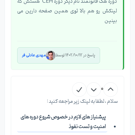
دوره هک قانونمند نام دیگر دوره CEH هستش که
لینکش رو هم بالا توی همین صفحه دارین می
بینین
پاسخ در 1402/10/12 توسط
مهدی عادلی فر
0
سلام ، لطفا به لینک زیر مراجعه کنید :
پیشنیاز های لازم در خصوص شروع دوره های
امنیت و تست نفوذ