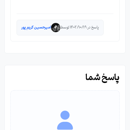
پاسخ در 1402/10/19 توسط
امیرحسین کریم پور
پاسخ شما