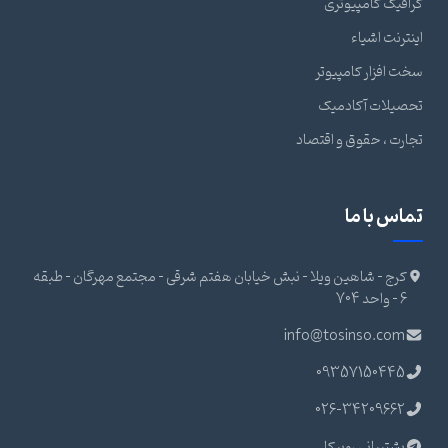
گرافیک کامپیوتری
اینترنت اشیاء
سخت افزار کامپیوتر
تحصیلات آکادمیک
تجارت ، حقوق و اقتصاد
تماس با ما
کرج - شاهین ویلا - نبش خیابان هفتم شرقی - مجتمع مهرگان - طبقه
6 - واحد 704
info@tosinso.com
09357150445
026-34209662
پشتیبانی روبیکا