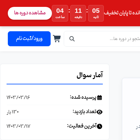
:
:
04
11
04
نده تا پایان تخفیف
مشاهده دوره ها
ثانیه
دقیقه
ساعت
ورود/ثبت نام
آمار سوال
پرسیده شده:
1403/03/16
تعداد بازدید:
130 بار
در
آخرین فعالیت:
1403/03/17