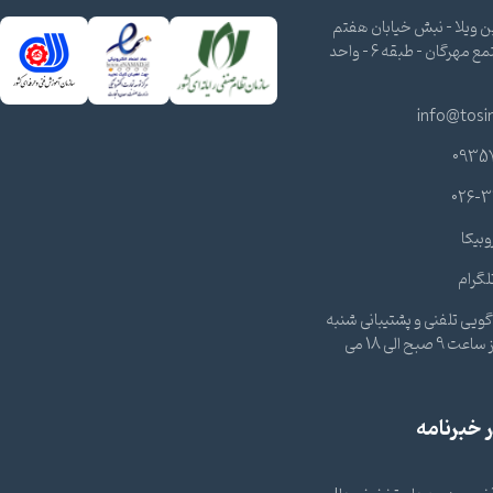
 ویلا - نبش خیابان هفتم
شرقی - مجتمع مهرگان - طبقه 6 - واحد
info@tosi
0935
026-3
وبیکا
لگرام
ویی تلفنی و پشتیبانی شنبه
تا چهارشنبه از ساعت 9 صبح الی 18 می
خبرنامه