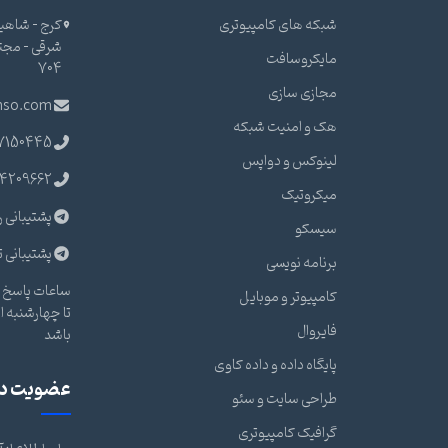
شبکه های کامپیوتری
کرج - شاهین
مایکروسافت
704
مجازی سازی
nso.com
هک و امنیت شبکه
7150445
لینوکس و دواپس
4209662
میکروتیک
پشتیبانی ر
سیسکو
پشتیبانی ت
برنامه نویسی
ساعات پاسخ گ
کامپیوتر و موبایل
فایروال
باشد
پایگاه داده و داده کاوی
عضویت در 
طراحی سایت و سئو
گرافیک کامپیوتری