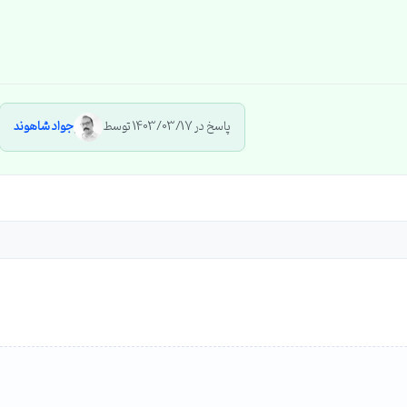
پاسخ در 1403/03/17 توسط
جواد شاهوند