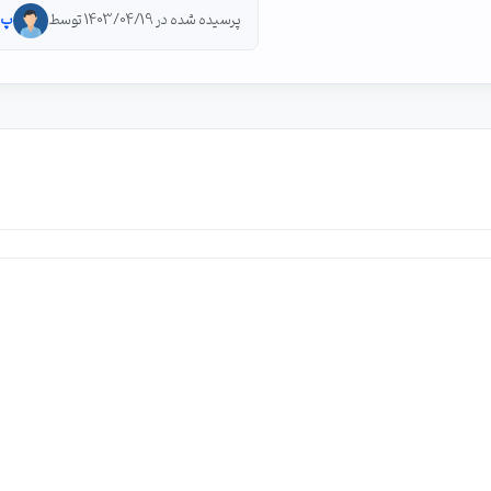
پرسیده شده در 1403/04/19 توسط
پ 