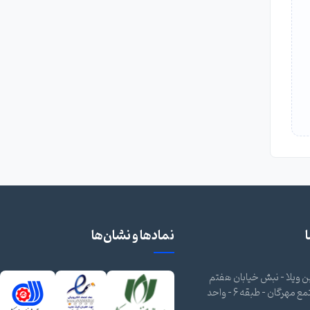
نمادها و نشان‌ها
 ویلا - نبش خیابان هفتم
شرقی - مجتمع مهرگان - طبقه 6 - واحد