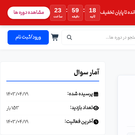
:
:
23
59
17
نده تا پایان تخفیف
مشاهده دوره ها
ثانیه
دقیقه
ساعت
ورود/ثبت نام
آمار سوال
پرسیده شده:
1403/04/19
تعداد بازدید:
153 بار
آخرین فعالیت:
1403/04/19