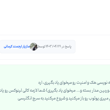
پاسخ در 1403/04/19 توسط
مازیار ارجمند کرمانی
ه نویسی هک و امنیت رو میخوای یاد بگیری، اره
 وای فای و ه.ک دوربین مدار بسته و... میخوای یاد بگیری) شما لازمه کالی لینوکس رو یاد
هم میری یوتوب رو باز میکنید و شروع میکنید به سرچ انگلیسی