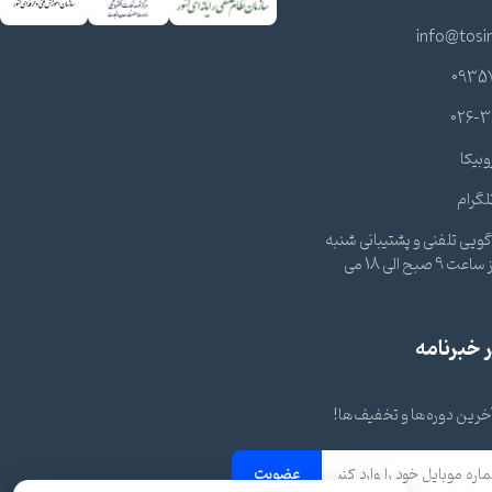
info@tosi
0935
026-3
وبیکا
لگرام
ویی تلفنی و پشتیبانی شنبه
تا چهارشنبه از ساعت 9 صبح الی 18 می
خبرنامه
 آخرین دوره‌ها و تخفیف‌ها!
عضویت