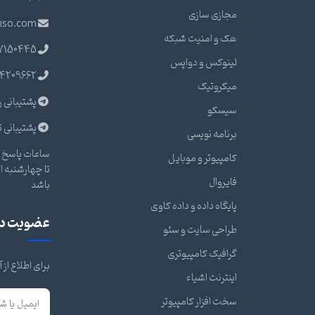
مجازی سازی
nso.com
هک و امنیت شبکه
7150445
لینوکس و دواپس
4209662
میکروتیک
پشتیبانی ر
سیسکو
پشتیبانی ت
برنامه نویسی
ساعات پاسخ گ
کامپیوتر و موبایل
فایروال
باشد
پایگاه داده و داده کاوی
عضویت در 
طراحی سایت و سئو
گرافیک کامپیوتری
برای اطلاع از
اینترنت اشیاء
سخت افزار کامپیوتر