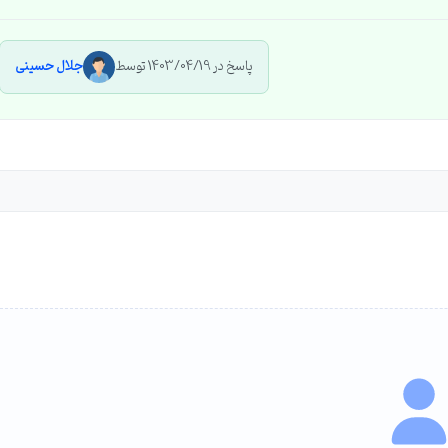
پاسخ در 1403/04/19 توسط
جلال حسینی