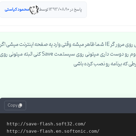
پاسخ در 1393/08/10 توسط
محمود کیاستی
سلام یه برنامه هست به نام Save Flash نصب که کنی روی مرور گر IE شما ظاهر میشه وقتی وارد یه صفحه اینترنت میشی اگر
10 تا هم قسمت فلشی داشته باشه برات میاره و هر کدوم رو دوست داری میتونی روی سیستمت Save کنی البته میتونی روی
Copy
http://save-flash.soft32.com/
