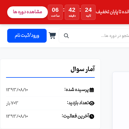
:
:
06
42
23
نده تا پایان تخفیف
مشاهده دوره ها
ثانیه
دقیقه
ساعت
ورود/ثبت نام
آمار سوال
پرسیده شده:
1393/08/10
تعداد بازدید:
703 بار
آخرین فعالیت:
1393/08/10