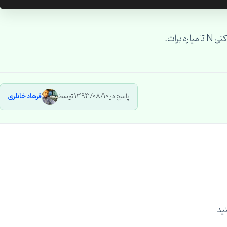
پاسخ در 1393/08/10 توسط
فرهاد خانلری
ید