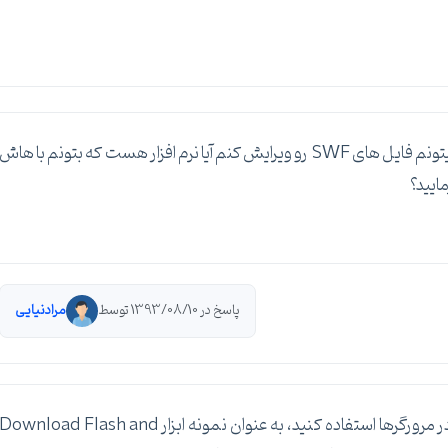
ممنون ازپاسختون به جوابم رسیدم ولی من چطوری میتونم فایل های SWF رو ویرایش کنم آیا نرم افزار هست که بتونم با هاش
ایید؟
پاسخ در 1393/08/10 توسط
مرادنیایی
سلام، جهت دانلود فلش می بایست، از Add_On ها در مرورگرها استفاده کنید، به عنوان نمونه ابزار Download Flash and