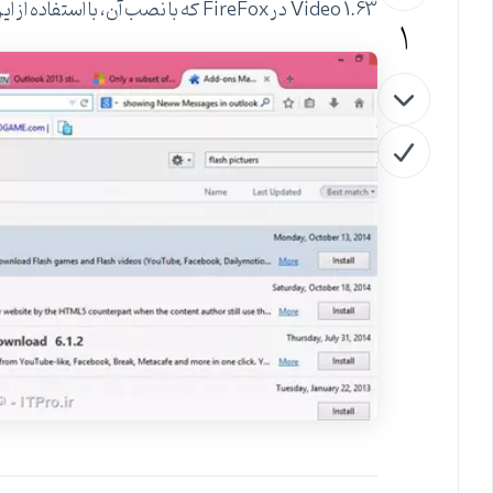
Video 1.63 در FireFox که با نصب آن، با استفاده از این مرورگر میتوانید فایلها و ویدئوهای فلش را دانلود نمائید.
1