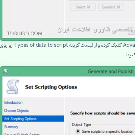
با کلیک بر روی Next از پنجره باز شده روی دکمه Advance کلیک کرده و از لیست گزینه Types of data to script رو ر