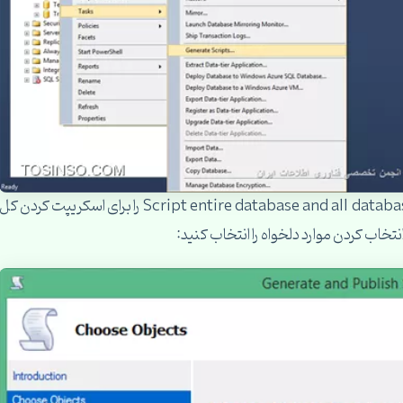
بعد از اینکار از پنجره باز شده میتونید گزینه Script entire database and all database objects را برای اسکریپت کردن کل