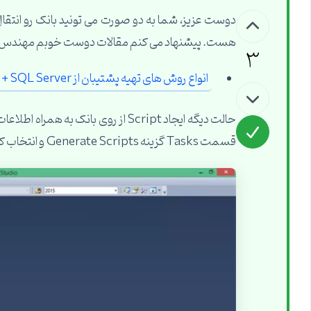
هست. پیشنهاد می کنم مقالات دوست خوبم مهندس نصیر
3
انواع روش های تهیه پشتیبان از SQL Server + انواع Recovery Model
حالت دیگه ایجاد Script از روی بانک 
قسمت Tasks گزینه Generate Scripts و انتخاب کنید: