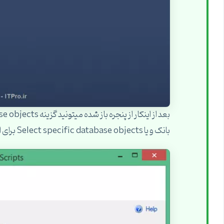
بانک و یا Select specific database objects برای انتخاب کردن موارد دلخواه را انتخاب کنید: