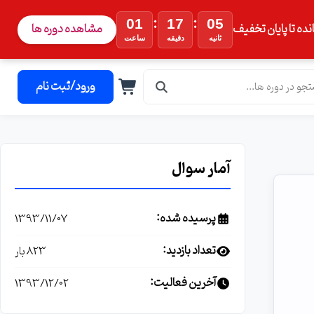
:
:
01
17
04
نده تا پایان تخفیف
مشاهده دوره ها
ثانیه
دقیقه
ساعت
ورود/ثبت نام
آمار سوال
پرسیده شده:
1393/11/07
تعداد بازدید:
823 بار
آخرین فعالیت:
1393/12/02