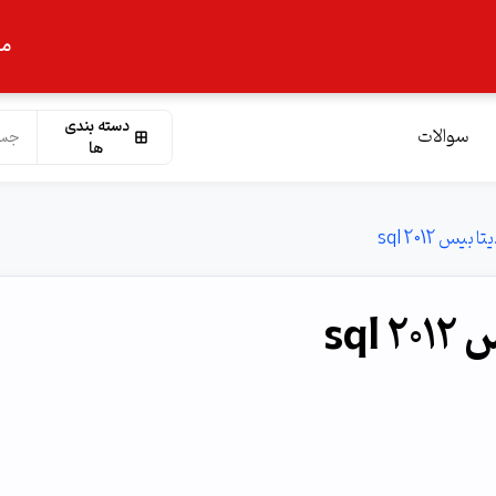
ما
دسته بندی
سوالات
ها
س sql 2012
sq