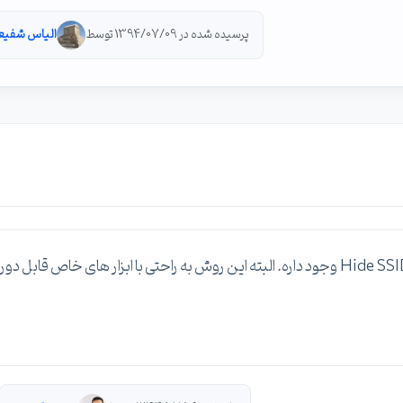
پرسیده شده در 1394/07/09 توسط
الیاس شفیع
در تظیمات مودم در بخش Wireless گزینه ای به نام Hide SSID وجود داره. البته این روش به راحتی با ابزار های خاص قابل دور