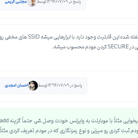
پاسخ در 1394/07/09 توسط
مجتبی کریمی
همونطور که دوست خوبم گفتند، در موردم و مسیر گفته شده این قابلیت وجود داره. با ابزارهایی میشه SSID های مخفی ر
 میشه.
پاسخ در 1394/07/09 توسط
احسان امجدی
زمانی که SSID رو مخفی میکنی در مودم خودت و میخوایی مثلاً با موبایلت به وایرلس خودت وصل شی حتماً گزینه 
نی سپس اسم ssid که قبلاً در مودم ثبت کردی رو میزنی و نوع رمزنگاری که در مودم تعریف کردی مثلاً