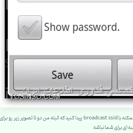
اگر در مودمتون گزینه Hide ssid نبود نگران نباشید ممکنه با broadcast ssid پیدا کنید که البته من دو تا تصویر زیر رو برای
ه ای برای شما نباشه