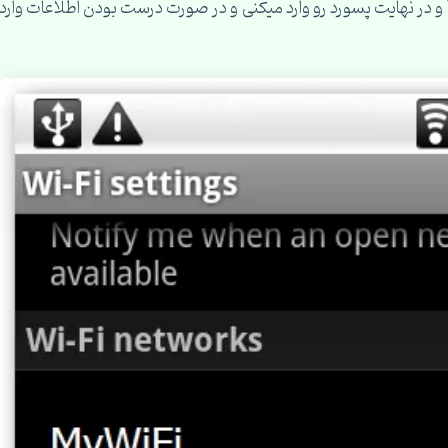
خدایی نکرده wep و یا قوی تر از اون WPA یا WPA2 و در نهایت پسورد رو وارد میکنی و در صورت درست بودن اطلاعات وارد