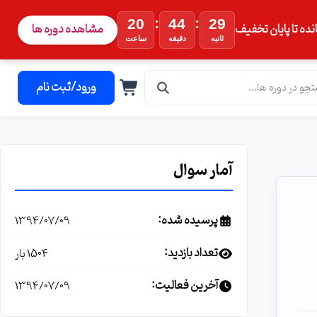
:
:
20
44
28
نده تا پایان تخفیف
مشاهده دوره ها
ثانیه
دقیقه
ساعت
ورود/ثبت نام
آمار سوال
پرسیده شده:
1394/07/09
تعداد بازدید:
1504 بار
آخرین فعالیت:
1394/07/09