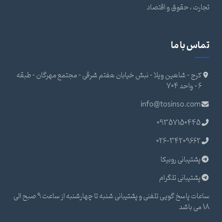
تجارت ، حقوق و اقتصاد
تماس با ما
کرج - شاهین ویلا - نبش خیابان هفتم شرقی - مجتمع مهرگان - طبقه
6 - واحد 704
info@tosinso.com
09357150445
026-34209662
پشتیبانی روبیکا
پشتیبانی تلگرام
ساعات پاسخ گویی تلفنی و پشتیبانی شنبه تا چهارشنبه از ساعت 9 صبح الی
18 می باشد