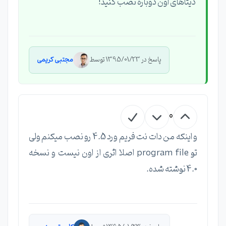
دیتاهای اون دوباره نصب کنید!
پاسخ در 1395/01/23 توسط
مجتبی کریمی
0
و اینکه من دات نت فریم ورد 4.5 رو نصب میکنم ولی
تو program file اصلا اثری از اون نیست و نسخه
4.0 نوشته شده.