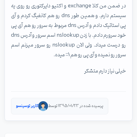
در ضمن من کلا exchange و اکتیو دایرکتوری رو روی یه
سیستم دارم. و همین طور dns رو هم کانفیگ کردم و آی
پی استاتیک دادم و آدرس dns مربوط به سرور رو هم آی پی
خود سرورم دادم. با زدن nslookup اسم سرور و آدرس dns
رو درست میداد. ولی الان nslookup رو سرور میزنم اسم
سرور رو نمیده و آی پی رو هم 1:: میده.
خیلی نیاز دارم متشکر
پرسیده شده در 1395/01/23 توسط
کاربر توسینسو