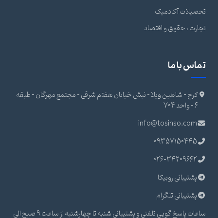
تحصیلات آکادمیک
تجارت ، حقوق و اقتصاد
تماس با ما
کرج - شاهین ویلا - نبش خیابان هفتم شرقی - مجتمع مهرگان - طبقه
6 - واحد 704
info@tosinso.com
09357150445
026-34209662
پشتیبانی روبیکا
پشتیبانی تلگرام
ساعات پاسخ گویی تلفنی و پشتیبانی شنبه تا چهارشنبه از ساعت 9 صبح الی