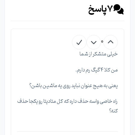
7
پاسخ
0
خیلی متشکر از شما
من کلا 4 گیگ رم دارم.
یعنی به هیج عنوان نباید روی یه ماشین باشن؟
راه خاصی واسه حذف داره که کل متادیتا رو یکجا حذف
کنه؟