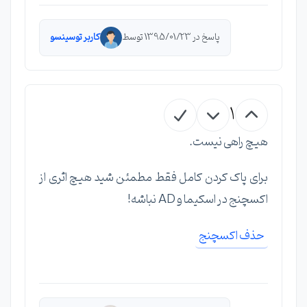
پاسخ در 1395/01/23 توسط
کاربر توسینسو
1
هیچ راهی نیست.
برای پاک کردن کامل فقط مطمئن شید هیچ اثری از
اکسچنج در اسکیما و AD نباشه!
حذف اکسچنج