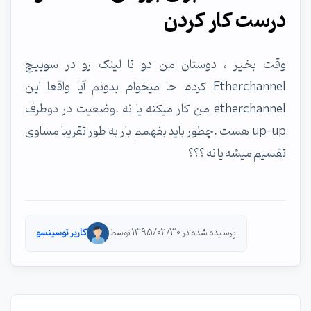
درست کار کردن
وقت بخیر ، دوستان من دو تا لینک رو در سوییچ
Etherchannel کردم حا میخوام بدونم آیا واقعا این
etherchannel من کار میکنه یا نه .وضعیت در دوطرف
up-up هست .چطور باید بفهمم بار به طور تقریبا مساوی
تقسیم میشه یا نه ؟؟؟
پرسیده شده در 1395/02/30 توسط
کاربر توسینسو