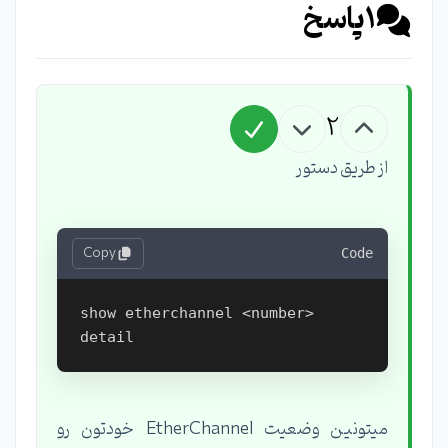
1
پاسخ
2
از طریق دستور
Copy
Code
show etherchannel <number> 
میتونین وضعیت EtherChannel خودتون رو