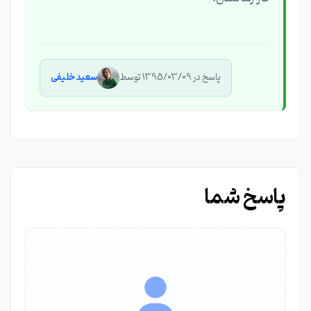
پاسخ در 1395/03/09 توسط
سعید خلیفی
پاسخ شما