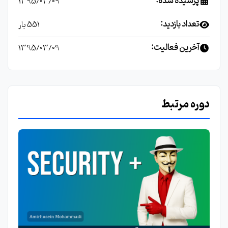
پرسیده شده:
1395/03/09
تعداد بازدید:
551 بار
آخرین فعالیت:
1395/03/09
دوره مرتبط