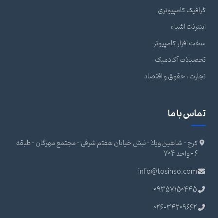
گرافیک کامپیوتری
اینترنت اشیاء
سخت افزار کامپیوتر
تحصیلات آکادمیک
تجارت ، حقوق و اقتصاد
تماس با ما
کرج - شاهین ویلا - نبش خیابان هفتم شرقی - مجتمع مهرگان - طبقه
6 - واحد 704
info@tosinso.com
09357150445
026-34209662