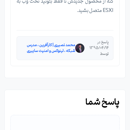
کنه از محصول جدیدش تا فقط بتونید تحت وب به
ESXI متصل بشید.
پاسخ در
محمد نصیری | کارآفرین ، مدرس
1395/04/14
شبکه ، لینوکس و امنیت سایبری
توسط
پاسخ شما