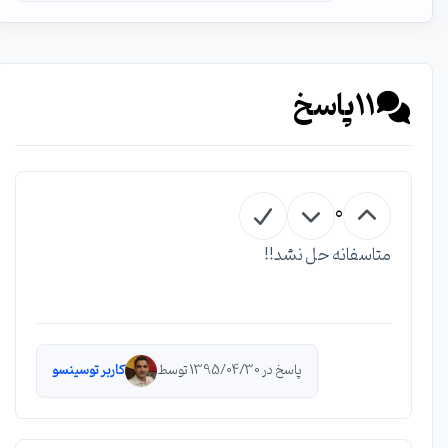
11
پاسخ
0
متاسفانه حل نشد!!
پاسخ در 1395/04/30 توسط
کاربر توسینسو