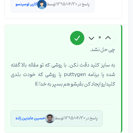
پاسخ در 1395/04/30 توسط
کاربر توسینسو
0
چی حل نشد.
به سایز کلید دقت نکن. با روشی که تو مقاله بالا گفته
شده یا برنامه puttygen یا روشی که خودت بلدی
کلیدارو ایجاد کن بقیشو هم بسپر به خدا :))
پاسخ در 1395/04/30 توسط
حسین عابدین زاده