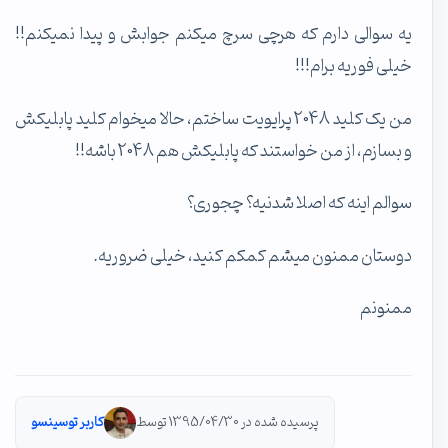
یه سوالی دارم که هرچی سرچ میکنم جوابش و پیدا نمیکنم!!
خیلی فوریه برام!!!
من یک کلید 2048 پرایویت ساختم، حالا میخوام کلید پابلیکش
و بسازم، از من خواستند که پابلیکش هم 2048 باشه!!
سوالم اینه که اصلا شدنیه؟ چجوری؟
دوستان ممنون میشم کمکم کنید، خیلی ضروریه.
ممنونم
پرسیده شده در 1395/04/30 توسط
کاربر توسینسو