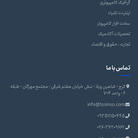
گرافیک کامپیوتری
اینترنت اشیاء
سخت افزار کامپیوتر
تحصیلات آکادمیک
تجارت ، حقوق و اقتصاد
تماس با ما
کرج - شاهین ویلا - نبش خیابان هفتم شرقی - مجتمع مهرگان - طبقه
6 - واحد 704
info@tosinso.com
09357150445
026-34209662