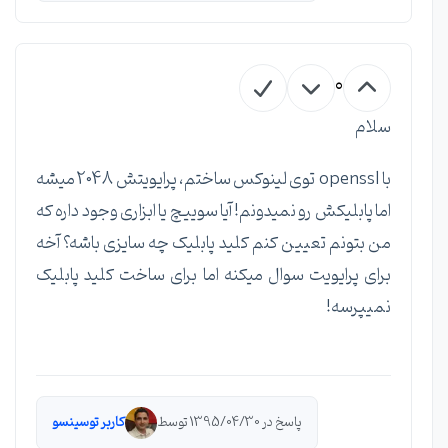
0
سلام
با openssl توی لینوکس ساختم، پرایویتش 2048 میشه
اما پابلیکش رو نمیدونم! آیا سوییچ یا ابزاری وجود داره که
من بتونم تعیین کنم کلید پابلیک چه سایزی باشه؟ آخه
برای پرایویت سوال میکنه اما برای ساخت کلید پابلیک
نمیپرسه!
پاسخ در 1395/04/30 توسط
کاربر توسینسو