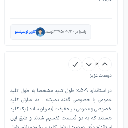
پاسخ در 1395/04/30 توسط
کاربر توسینسو
0
دوست عزیز
در استاندارد x.509 طول کلید مشخصا به طول کلید
عمومی یا خصوصی گفته نمیشه ، به عبارتی کلید
خصوصی و عمومی در حقیقت (به زبان ساده ) یک کلید
هستند که به دو قسمت تقسیم شدند و طبق این
استاندارد وقتی صحبت از طول کلید می شود منظور طول