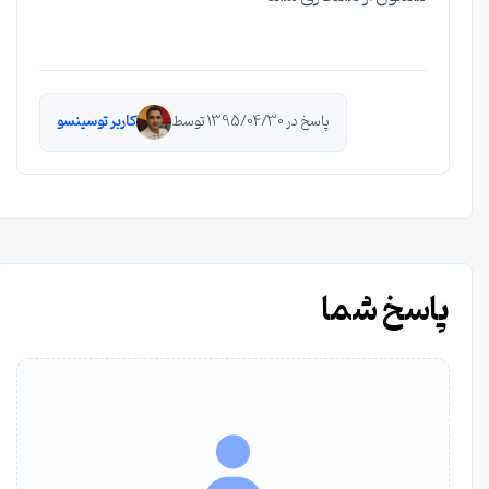
پاسخ در 1395/04/30 توسط
کاربر توسینسو
پاسخ شما