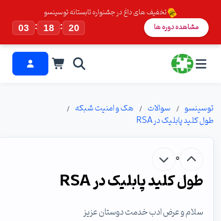
تخفیف های داغ در جشنواره تابستانه توسینسو
:
:
مشاهده دوره ها
03
18
19
توسینسو
سوالات
هک و امنیت شبکه
طول کلید پابلیک در RSA
0
طول کلید پابلیک در RSA
سلام و عرض ادب خدمت دوستان عزیز