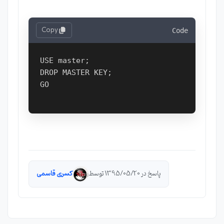
Copy
Code
USE master;  

DROP MASTER KEY;  

GO  

پاسخ در 1395/05/20 توسط
کسری قاسمی