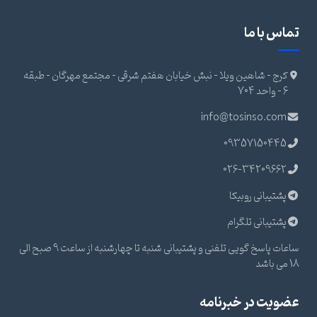
تماس با ما
کرج - شاهین ویلا - نبش خیابان هفتم شرقی - مجتمع مهرگان - طبقه
6 - واحد 704
info@tosinso.com
09357150445
026-34209662
پشتیبانی روبیکا
پشتیبانی تلگرام
ساعات پاسخ گویی تلفنی و پشتیبانی شنبه تا چهارشنبه از ساعت 9 صبح الی
18 می باشد
عضویت در خبرنامه