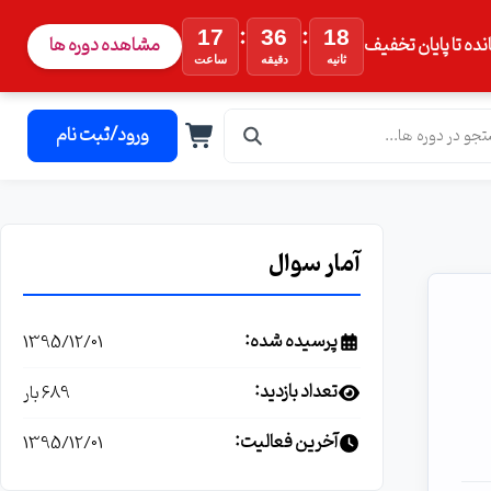
:
:
17
36
18
نده تا پایان تخفیف
مشاهده دوره ها
ثانیه
دقیقه
ساعت
ورود/ثبت نام
آمار سوال
پرسیده شده:
1395/12/01
تعداد بازدید:
689 بار
آخرین فعالیت:
1395/12/01