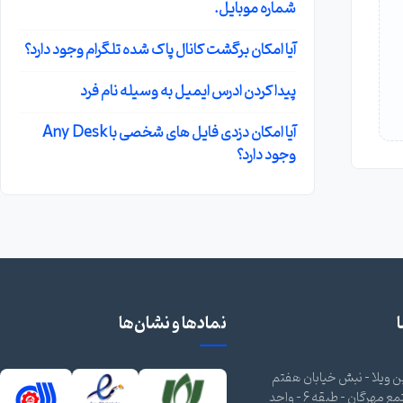
شماره موبایل.
آیا امکان برگشت کانال پاک شده تلگرام وجود دارد؟
پیدا کردن ادرس ایمیل به وسیله نام فرد
آیا امکان دزدی فایل های شخصی با Any Desk
وجود دارد؟
نمادها و نشان‌ها
 ویلا - نبش خیابان هفتم
شرقی - مجتمع مهرگان - طبقه 6 - واحد