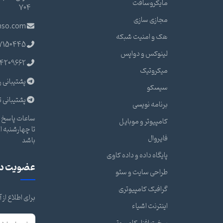
مایکروسافت
704
مجازی سازی
nso.com
هک و امنیت شبکه
7150445
لینوکس و دواپس
4209662
میکروتیک
پشتیبانی ر
سیسکو
پشتیبانی ت
برنامه نویسی
ساعات پاسخ گ
کامپیوتر و موبایل
فایروال
باشد
پایگاه داده و داده کاوی
عضویت در 
طراحی سایت و سئو
گرافیک کامپیوتری
برای اطلاع از
اینترنت اشیاء