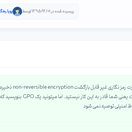
پرسیده شده در 1395/12/01 توسط
پویا رهگ
پسورد های اکتیو دایرکتوری مشابه پسورد ویندوز بصورت رمز نگاری غیر قابل بازگشت non-reversible encryption ذخی
می شوند. بنابراین جواب در حالت استاندارد منفی است یعنی شما قادر به این کار نیستید. اما میتونید یک GPO بنویسید ک
اظ امنیتی توصیه نمی شود