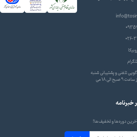
info@tosi
0935
026-3
وبیکا
لگرام
ویی تلفنی و پشتیبانی شنبه
تا چهارشنبه از ساعت 9 صبح الی 18 می
خبرنامه
 آخرین دوره‌ها و تخفیف‌ها!