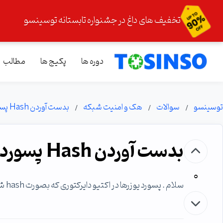
تخفیف های داغ در جشنواره تابستانه توسینسو
دوره ها
پکیج ها
مطالب
توسینسو
سوالات
هک و امنیت شبکه
بدست آوردن Hash پسوردهای اکتیودایرکتوری
بدست آوردن Hash پسوردهای اکتیودایرکتوری
0
سلام . پسورد یوزرها در اکتیو دایرکتوری که بصورت hash شده هستش رو چطوری میتونم بدست بیارم .