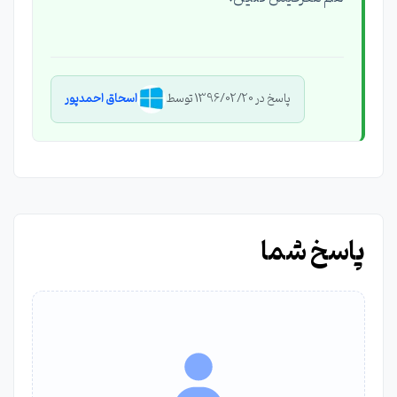
پاسخ در 1396/02/20 توسط
اسحاق احمدپور
پاسخ شما