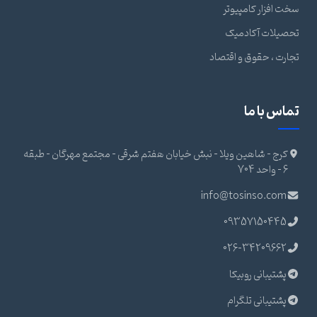
سخت افزار کامپیوتر
تحصیلات آکادمیک
تجارت ، حقوق و اقتصاد
تماس با ما
کرج - شاهین ویلا - نبش خیابان هفتم شرقی - مجتمع مهرگان - طبقه
6 - واحد 704
info@tosinso.com
09357150445
026-34209662
پشتیبانی روبیکا
پشتیبانی تلگرام