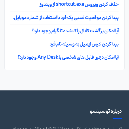
حذف کردن ویروس shortcut.exe از ویندوز
پیدا کردن موقعیت نسبی یک فرد با استفاده از شماره موبایل.
آیا امکان برگشت کانال پاک شده تلگرام وجود دارد؟
پیدا کردن ادرس ایمیل به وسیله نام فرد
آیا امکان دزدی فایل های شخصی با Any Desk وجود دارد؟
درباره توسینسو
توسینسو، جامعه‌ای برای یادگیری و به اشتراک‌گذاری دانش در حوزه‌های