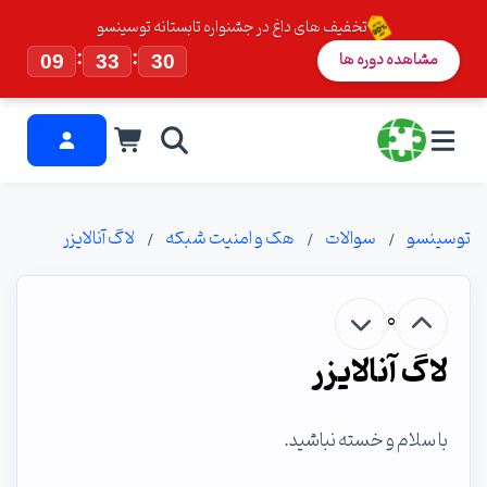
تخفیف های داغ در جشنواره تابستانه توسینسو
:
:
مشاهده دوره ها
09
33
29
توسینسو
سوالات
هک و امنیت شبکه
لاگ آنالایزر
0
لاگ آنالایزر
با سلام و خسته نباشید.