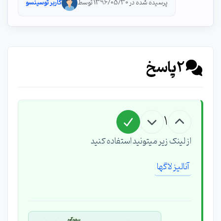
پرسیده شده در 1396/05/30 توسط
کاربر توسینسو
2
پاسخ
1
از لینک زیر میتونید استفاده کنید
آنالیز لاگها