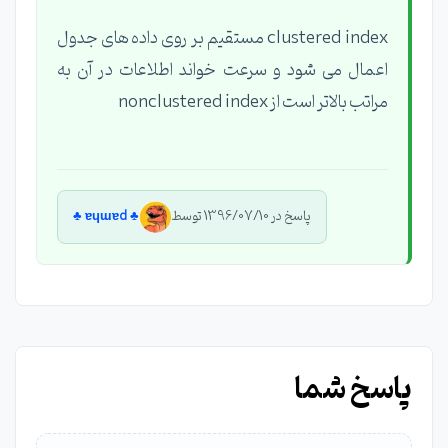
clustered index مستقیم بر روی داده های جدول
اعمال می شود و سرعت خواند اطلاعات در آن به
مراتب بالاتر است از nonclustered index
پاسخ در 1396/07/10 توسط
♣︎ ɐɥɯɐd ♣︎
پاسخ شما