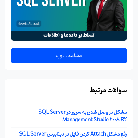
مشاهده دوره
سوالات مرتبط
مشکل در وصل شدن به سرور در SQL Server
Management Studio 2008 R2
رفع مشکل Attach کردن فایل در دیتابیس SQL Server