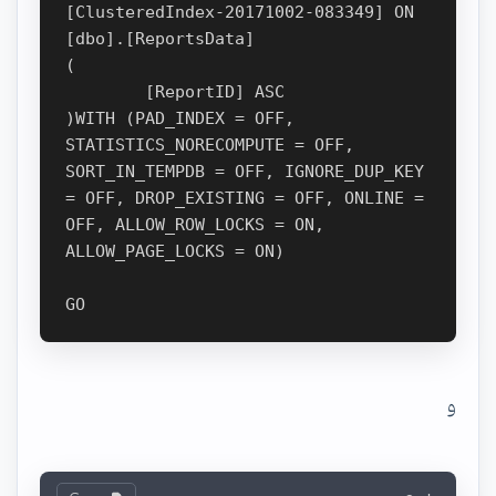
[ClusteredIndex-20171002-083349] ON 
[dbo].[ReportsData]

(

	[ReportID] ASC

)WITH (PAD_INDEX = OFF, 
STATISTICS_NORECOMPUTE = OFF, 
SORT_IN_TEMPDB = OFF, IGNORE_DUP_KEY 
= OFF, DROP_EXISTING = OFF, ONLINE = 
OFF, ALLOW_ROW_LOCKS = ON, 
ALLOW_PAGE_LOCKS = ON)

و