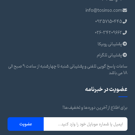
info@tosinso.com
09357150445
026-34209662
پشتیبانی روبیکا
پشتیبانی تلگرام
ساعات پاسخ گویی تلفنی و پشتیبانی شنبه تا چهارشنبه از ساعت 9 صبح الی
18 می باشد
عضویت در خبرنامه
برای اطلاع از آخرین دوره‌ها و تخفیف‌ها!
عضویت