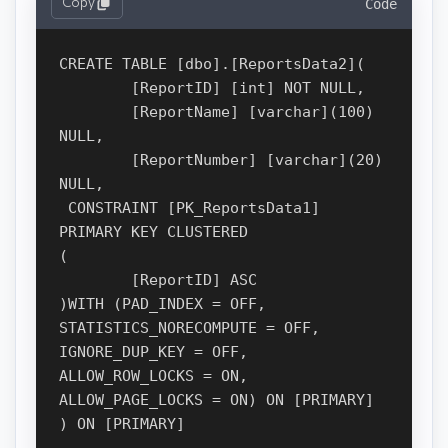
Copy
Code
CREATE TABLE [dbo].[ReportsData2](

	[ReportID] [int] NOT NULL,

	[ReportName] [varchar](100) 
NULL,

	[ReportNumber] [varchar](20) 
NULL,

 CONSTRAINT [PK_ReportsData1] 
PRIMARY KEY CLUSTERED 

(

	[ReportID] ASC

)WITH (PAD_INDEX = OFF, 
STATISTICS_NORECOMPUTE = OFF, 
IGNORE_DUP_KEY = OFF, 
ALLOW_ROW_LOCKS = ON, 
ALLOW_PAGE_LOCKS = ON) ON [PRIMARY]

) ON [PRIMARY]
