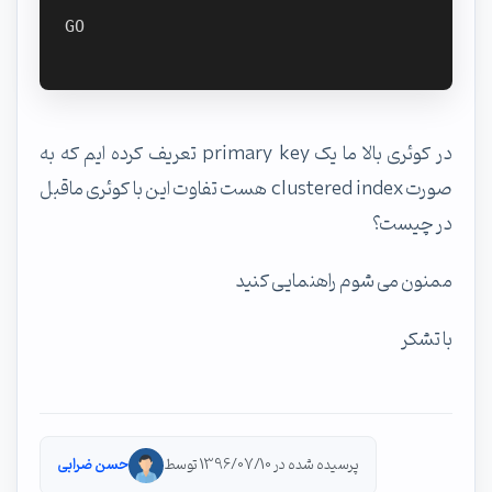
GO

در کوئری بالا ما یک primary key تعریف کرده ایم که به
صورت clustered index هست تفاوت این با کوئری ماقبل
در چیست؟
ممنون می شوم راهنمایی کنید
با تشکر
پرسیده شده در 1396/07/10 توسط
حسن ضرابی