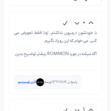
0
با خودشون درمیون نذاشتم. اونا فقط تعویض می
کنن. می خوام که این رو یاد بگیرم.
اگه میشه در مورد ROMMON بیشتر توضیح بدین
پاسخ در 1396/11/12 توسط
کاربر توسینسو
1