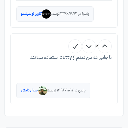
پاسخ در 1396/11/12 توسط
کاربر توسینسو
0
تا جایی که من دیدم از putty استفاده میکنند
پاسخ در 1396/11/12 توسط
رسول دانش