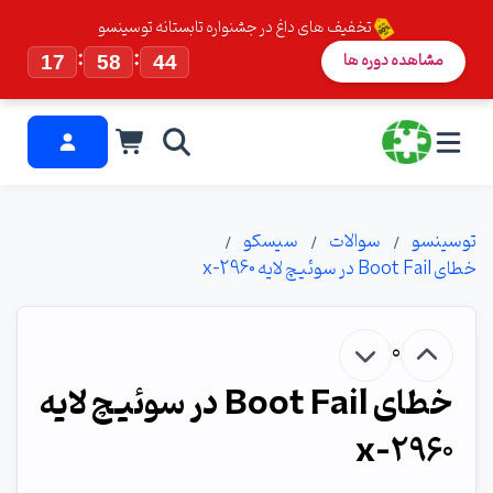
تخفیف های داغ در جشنواره تابستانه توسینسو
:
:
مشاهده دوره ها
17
58
43
توسینسو
سوالات
سیسکو
خطای Boot Fail در سوئیچ لایه 2960-x
0
خطای Boot Fail در سوئیچ لایه
2960-x