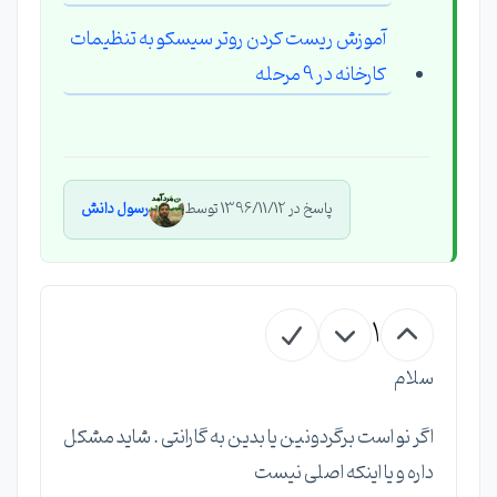
آموزش ریست کردن روتر سیسکو به تنظیمات
کارخانه در 9 مرحله
پاسخ در 1396/11/12 توسط
رسول دانش
1
سلام
اگر نو است برگردونین یا بدین به گارانتی . شاید مشکل
داره و یا اینکه اصلی نیست