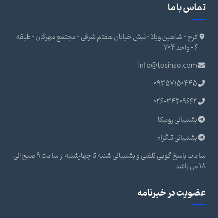
تماس با ما
کرج - شاهین ویلا - نبش خیابان هفتم شرقی - مجتمع مهرگان - طبقه
6 - واحد 704
info@tosinso.com
09357150445
026-34209662
پشتیبانی روبیکا
پشتیبانی تلگرام
ساعات پاسخ گویی تلفنی و پشتیبانی شنبه تا چهارشنبه از ساعت 9 صبح الی
18 می باشد
عضویت در خبرنامه