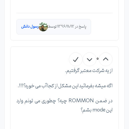
پاسخ در 1396/11/12 توسط
رسول دانش
0
از یه شرکت معتبر گرفتیم.
اگه میشه بفرمائید این مشکل از کجا آب می خوره؟!!!.
در ضمن ROMMON چیه؟ چطوری می تونم وارد
این mode بشم؟