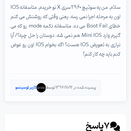
سلام. من یه سوئیچ 2960 سری X نو خریدم. متاسفانه IOS
اون به مرحله اجرا نمی رسه. یعنی وقتی که روشنش می کنم
خطای Boot Fail می ده. متاسفانه دکمه mode رو که می
گیرم وارد Mini IOS هم نمی شه. دوستان را حل چیه؟/ آیا
نیازی به تعویض IOS هست؟ اگه بخوام IOS اون رو عوض
کنم باید چه کار کنم؟
پرسیده شده در 1396/11/12 توسط
کاربر توسینسو
7
پاسخ