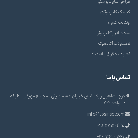
طراحی سایت و سئو
گرافیک کامپیوتری
اینترنت اشیاء
سخت افزار کامپیوتر
تحصیلات آکادمیک
تجارت ، حقوق و اقتصاد
تماس با ما
کرج - شاهین ویلا - نبش خیابان هفتم شرقی - مجتمع مهرگان - طبقه
6 - واحد 704
info@tosinso.com
09357150445
026-34209662