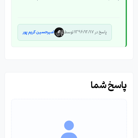
پاسخ در 1396/12/17 توسط
امیرحسین کریم پور
پاسخ شما