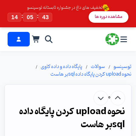
تخفیف های داغ در جشنواره تابستانه توسینسو
:
:
مشاهده دوره ها
14
05
42
توسینسو
سوالات
پایگاه داده و داده کاوی
نحوه upload كردن پايگاه داده sqlبر هاست
0
نحوه upload كردن پايگاه داده
sqlبر هاست