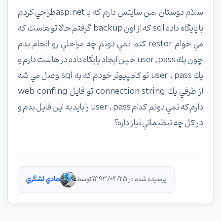
سلام دوستان ،من سايتس دارم كه با asp.netطراحي كردم
با پايگاه داده sql كه از اون backup گرفتم حالا تو هاست كه
مي خوام restor كنم نمي دونم چه مراحلي رو انجام بدم
چون يك user ,pass حين ايجاد پايگاه داده در هاست دارم و
يك user , pass تو كامپيوتر خودم كه به sql وصل مي شه
از طرفي يك connection string تو فايل web confing
دارم كه نمي دونم كدام user , pass را بايد به اين فايل بدم و
در كل چه تنظيماتي نياز داره؟
پرسیده شده در 1393/02/25 توسط
هادي لشگري