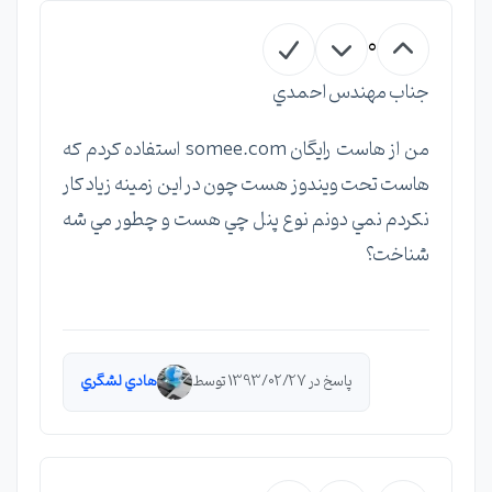
0
جناب مهندس احمدي
من از هاست رايگان somee.com استفاده كردم كه
هاست تحت ويندوز هست چون در اين زمينه زياد كار
نكردم نمي دونم نوع پنل چي هست و چطور مي شه
شناخت؟
پاسخ در 1393/02/27 توسط
هادي لشگري