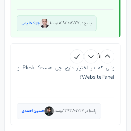
پاسخ در 1393/02/27 توسط
جواد حلیمی
1
پنلی که در اختیار داری چی هست؟ Plesk یا
WebsitePanel؟
پاسخ در 1393/02/27 توسط
حسین احمدی