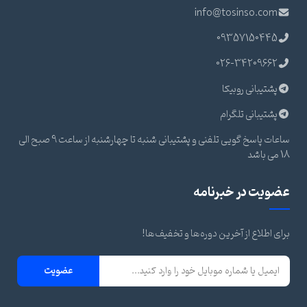
info@tosinso.com
09357150445
026-34209662
پشتیبانی روبیکا
پشتیبانی تلگرام
ساعات پاسخ گویی تلفنی و پشتیبانی شنبه تا چهارشنبه از ساعت 9 صبح الی
18 می باشد
عضویت در خبرنامه
برای اطلاع از آخرین دوره‌ها و تخفیف‌ها!
عضویت