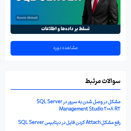
مشاهده دوره
سوالات مرتبط
مشکل در وصل شدن به سرور در SQL Server
Management Studio 2008 R2
رفع مشکل Attach کردن فایل در دیتابیس SQL Server