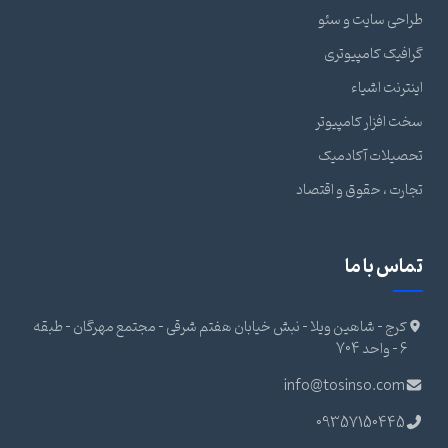
طراحی سایت و سئو
گرافیک کامپیوتری
اینترنت اشیاء
سخت افزار کامپیوتر
تحصیلات آکادمیک
تجارت ، حقوق و اقتصاد
تماس با ما
کرج - شاهین ویلا - نبش خیابان هفتم شرقی - مجتمع مهرگان - طبقه
6 - واحد 704
info@tosinso.com
09357150445