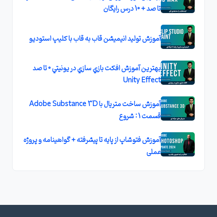
تا صد + 10 درس رایگان
آموزش توليد انيميشن قاب به قاب با کليپ استوديو
بهترين آموزش افکت بازي سازي در يونيتي 0 تا صد
Unity Effect
آموزش ساخت متريال با Adobe Substance 3D
قسمت 1 : شروع
آموزش فتوشاپ از پایه تا پیشرفته + گواهینامه و پروژه
عملی