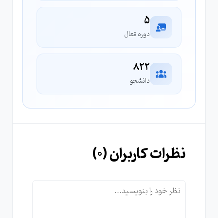
5
دوره فعال
822
دانشجو
نظرات کاربران (
0
)