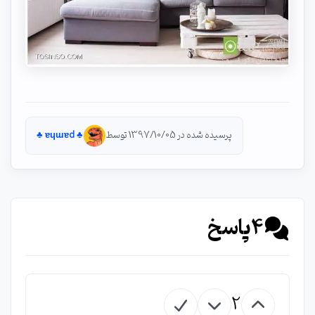
پرسیده شده در 1397/10/05 توسط
♣︎ ɐɥɯɐd ♣︎
4
پاسخ
2