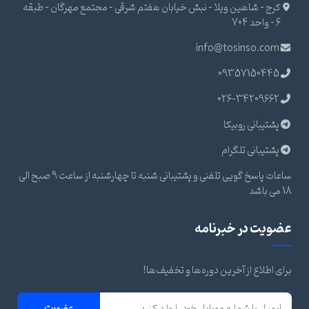
کرج - شاهین ویلا - نبش خیابان هفتم شرقی - مجتمع مهرگان - طبقه
6 - واحد 704
info@tosinso.com
09357150445
026-34209662
پشتیبانی روبیکا
پشتیبانی تلگرام
ساعات پاسخ گویی تلفنی و پشتیبانی شنبه تا چهارشنبه از ساعت 9 صبح الی
18 می باشد
عضویت در خبرنامه
برای اطلاع از آخرین دوره‌ها و تخفیف‌ها!
عضویت