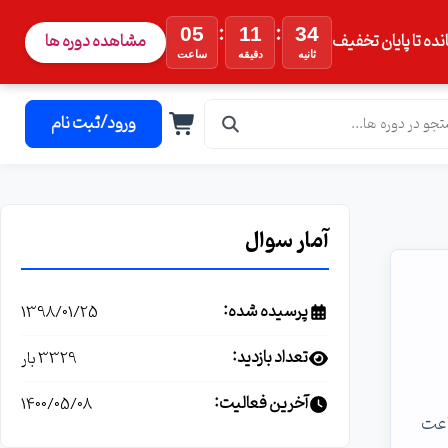
:
:
05
11
33
نده تا پایان تخفیف
مشاهده دوره ها
ثانیه
دقیقه
ساعت
ورود/ثبت نام
آمار سوال
پرسیده شده:
1398/01/25
تعداد بازدید:
3329 بار
آخرین فعالیت:
1400/05/08
turn off the display چیه؟ یعنی مثلا من میگم زمان خاموشی صفحه ۵ ساعت