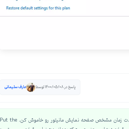
پاسخ در 1400/05/08 توسط
عارف سلیمانی
سلام ، Turn off the display یعنی بعد از یه مدت زمان مشخص صفحه نمایش مانیتور رو خاموش کن. ut the