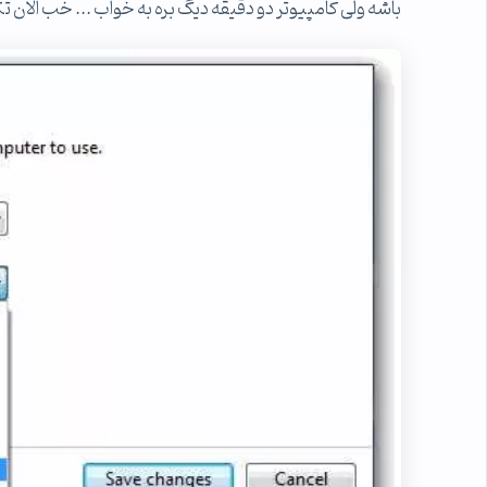
باشه ولی کامپیوتر دو دقیقه دیگ بره به خواب ... خب الان 