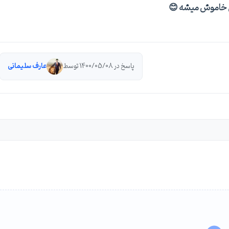
 خاموش میشه 😊
پاسخ در 1400/05/08 توسط
عارف سلیمانی