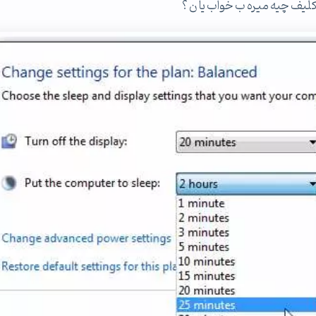
تکلیف چیه میره ب خواب یا ن ؟