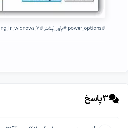
#power_options #پاور_اپشنز #plan_setting_in_widnows_7
3
پاسخ