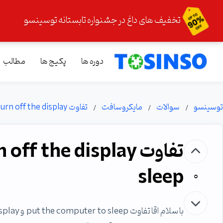
تخفیف های داغ در جشنواره تابستانه توسینسو
دوره ها
پکیج ها
مطالب
توسینسو
سوالات
مایکروسافت
تفاوت turn off the display و put the cumputer to sleep
sleep
0