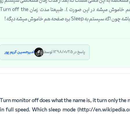
ه از اسمش هم مشخصه به این معنی هست که بعد از مدت زمان مشخصی سیستم رو
به حالت Sleep ببر ( خوب طبیعتا صفحه نمایش هم خاموش میشه در این صورت ). طبیعتا مدت زمان urn off the
پاسخ در 1398/01/25 توسط
امیرحسین کریم پور
Turn monitor off does what the name is, it turn only the m
in full speed. Which sleep mode
(http://en.wikipedia.