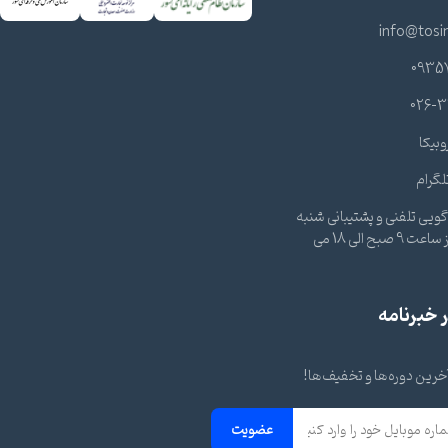
info@tosi
0935
026-3
وبیکا
لگرام
ویی تلفنی و پشتیبانی شنبه
تا چهارشنبه از ساعت 9 صبح الی 18 می
خبرنامه
 آخرین دوره‌ها و تخفیف‌ها!
عضویت