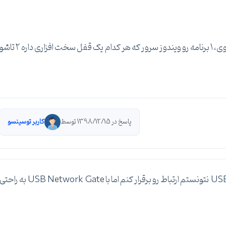
( روی سرور، ۲ تا برنامه رو ۲ تا ماشین مجازی روی هایپر وی، ۱ برنامه رو ویندوز سرور که هر کدام یک قفل سخت افزاری داره ۲ ت
پاسخ در 1398/12/15 توسط
کاربر توسینسو
هر دو نرم افزار رو نصب کردم، من با USB Over Network نتونستم ارتباط رو برقرار کنم اما با USB Network Gate به راح