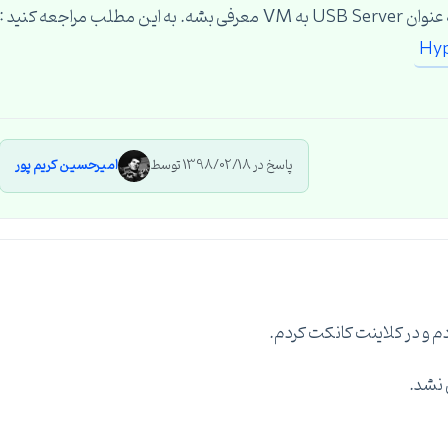
راجعه کنید :
پاسخ در 1398/02/18 توسط
امیرحسین کریم پور
 نشد.