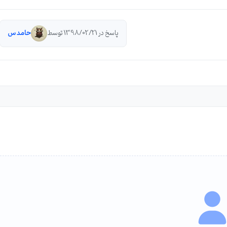
پاسخ در 1398/02/21 توسط
حامد س