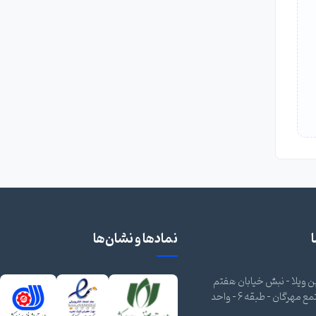
نمادها و نشان‌ها
 ویلا - نبش خیابان هفتم
شرقی - مجتمع مهرگان - طبقه 6 - واحد