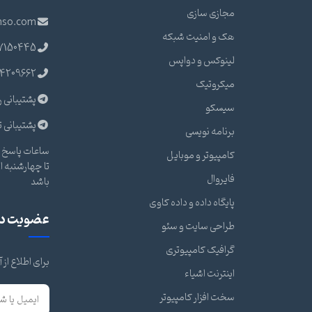
مجازی سازی
nso.com
هک و امنیت شبکه
7150445
لینوکس و دواپس
4209662
میکروتیک
پشتیبانی ر
سیسکو
پشتیبانی ت
برنامه نویسی
ساعات پاسخ گ
کامپیوتر و موبایل
فایروال
باشد
پایگاه داده و داده کاوی
عضویت در 
طراحی سایت و سئو
گرافیک کامپیوتری
برای اطلاع از
اینترنت اشیاء
سخت افزار کامپیوتر