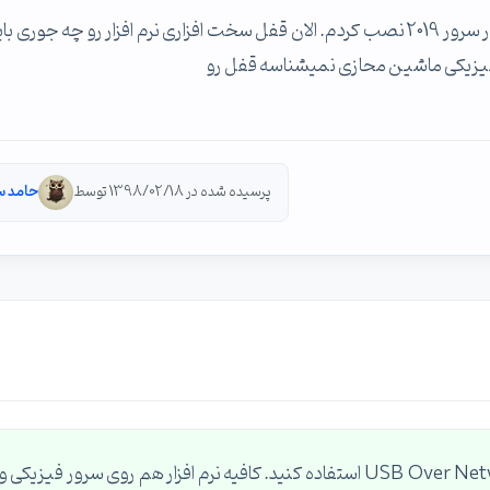
یه نرم افزار مالی رو روی یه ماشین مجازی هایپر وی با ویندور سرور 2019 نصب کردم. الان قفل سخت افزاری نرم افزار رو چه جوری
یزیکی ماشین محازی نمیشناسه قفل رو
پرسیده شده در 1398/02/18 توسط
حامد 
سلام ، از نرم افزارهای USB Network Gate و USB Over Network استفاده کنید. کافیه نرم افزار هم روی سرور فیزیکی و