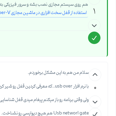
هم روی سیستم مجازی نصب بشه و سرور فیزیکی به عنوان USB Server به VM معرفی بشه. به این مطلب م
1
استفاده از قفل سخت افزاری در ماشین مجازی Hyper-V
سلام من هم به این مشکل برخوردم.
0
با نرم افزار usb over..که معرفی کردین قفل رو شیر کردم و در کلاینت کانکت کردم.
ولی وقتی برنامه رو باز میکنم پیغام میدی قفل شناسایی
Usb networl gate هم هیچ دیوایسی رو نشناخت.