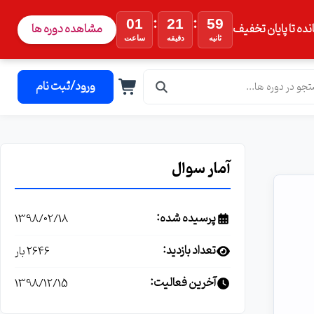
:
:
01
21
58
نده تا پایان تخفیف
مشاهده دوره ها
ثانیه
دقیقه
ساعت
ورود/ثبت نام
آمار سوال
پرسیده شده:
1398/02/18
تعداد بازدید:
2646 بار
آخرین فعالیت:
1398/12/15