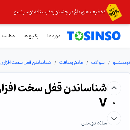
تخفیف های داغ در جشنواره تابستانه توسینسو
دوره ها
پکیج ها
مطالب
توسینسو
سوالات
مایکروسافت
شناساندن قفل سخت افزاری به ما
V
0
سلام دوستان