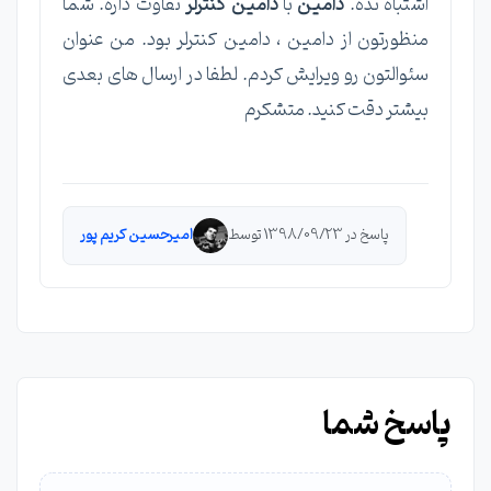
اشتباه نده.
دامین
با
دامین کنترلر
تفاوت داره. شما
منظورتون از دامین ، دامین کنترلر بود. من عنوان
سئوالتون رو ویرایش کردم. لطفا در ارسال های بعدی
بیشتر دقت کنید. متشکرم
پاسخ در 1398/09/23 توسط
امیرحسین کریم پور
پاسخ شما