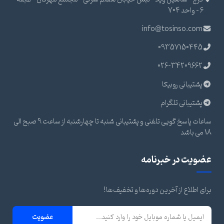
6 - واحد 704
info@tosinso.com
09357150445
026-34209662
پشتیبانی روبیکا
پشتیبانی تلگرام
ساعات پاسخ گویی تلفنی و پشتیبانی شنبه تا چهارشنبه از ساعت 9 صبح الی
18 می باشد
عضویت در خبرنامه
برای اطلاع از آخرین دوره‌ها و تخفیف‌ها!
عضویت