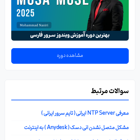
مشاهده دوره
سوالات مرتبط
معرفی NTP Server ایرانی ( تایم سرور ایرانی )
مشکل متصل نشدن انی دسک ( Anydesk ) به اینترنت