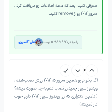
معرفی کنید، بعد که همه اطلاعات رو دریافت کرد ،
سرور 2012 رو از remove کنید.
پاسخ در 1398/09/21 توسط
علی آقامیری
0
اگه بخوام رو همین سرور که 2012 روش نصب شده ،
ویندوز سرور جدید رو نصب کنم به چه صورت میشه؟
( دامین کنترلری که رو ویندوز سرور 2012 دارم خوب
کار نمیکنه)