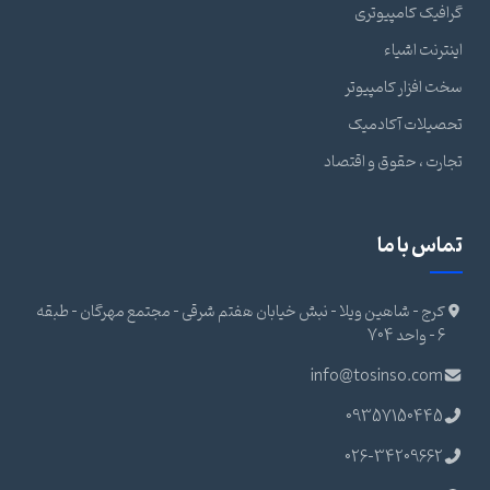
گرافیک کامپیوتری
اینترنت اشیاء
سخت افزار کامپیوتر
تحصیلات آکادمیک
تجارت ، حقوق و اقتصاد
تماس با ما
کرج - شاهین ویلا - نبش خیابان هفتم شرقی - مجتمع مهرگان - طبقه
6 - واحد 704
info@tosinso.com
09357150445
026-34209662