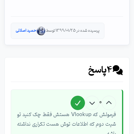
پرسیده شده در 1399/01/25 توسط
حمید اصلانی
4
پاسخ
0
فرمولش که Vlookup هستش فقط چک کنید تو
شیت دوم که اطلاعات توش هست تکراری نداشته
باشه.