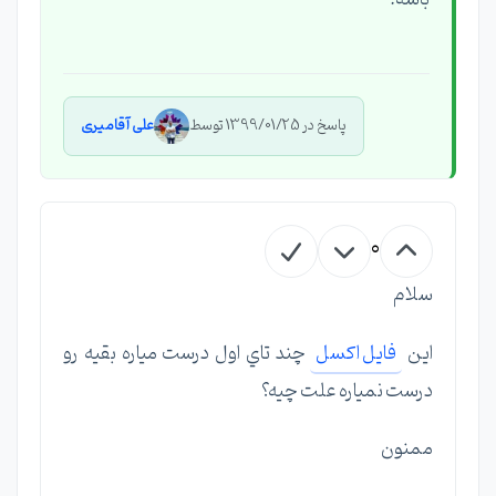
پاسخ در 1399/01/25 توسط
علی آقامیری
0
سلام
اين
فايل اكسل
چند تاي اول درست مياره بقيه رو
درست نمياره علت چيه؟
ممنون