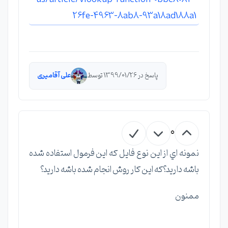
26fe-4963-8ab8-93a18ad188a1
پاسخ در 1399/01/26 توسط
علی آقامیری
0
نمونه اي از اين نوع فايل كه اين فرمول استفاده شده
باشه داريد؟كه اين كار روش انجام شده باشه داريد؟
ممنون