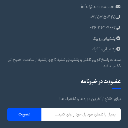
info@tosinso.com
09357150445
026-34209662
پشتیبانی روبیکا
پشتیبانی تلگرام
ساعات پاسخ گویی تلفنی و پشتیبانی شنبه تا چهارشنبه از ساعت 9 صبح الی
18 می باشد
عضویت در خبرنامه
برای اطلاع از آخرین دوره‌ها و تخفیف‌ها!
عضویت