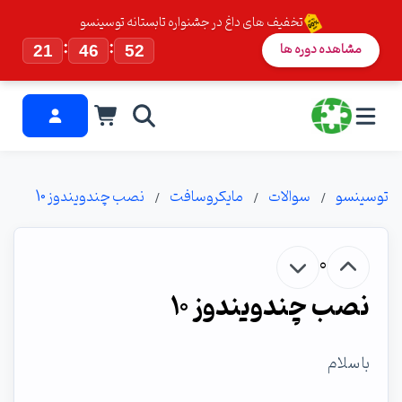
تخفیف های داغ در جشنواره تابستانه توسینسو
:
:
مشاهده دوره ها
21
46
52
توسینسو
سوالات
مایکروسافت
نصب چندویندوز 10
0
نصب چندویندوز 10
با سلام