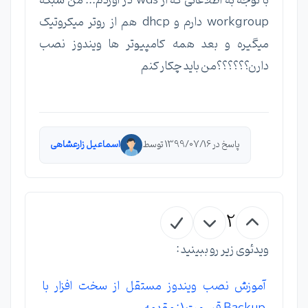
با توجه به اطلاعاتی که از wds در آوردم... من شبکه
workgroup دارم و dhcp هم از روتر میکروتیک
میگیره و بعد همه کامپیوتر ها ویندوز نصب
دارن؟؟؟؟؟؟من باید چکار کنم
پاسخ در 1399/07/16 توسط
اسماعیل زارعشاهی
2
ویدئوی زیر رو ببینید :
آموزش نصب ویندوز مستقل از سخت افزار با