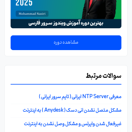
مشاهده دوره
سوالات مرتبط
معرفی NTP Server ایرانی ( تایم سرور ایرانی )
مشکل متصل نشدن انی دسک ( Anydesk ) به اینترنت
غیرفعال شدن وایرلس و مشکل وصل نشدن به اینترنت