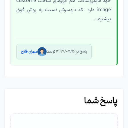
خود مایکروسافت هم ابزارهای ساخت custome
image داره که دردسرش نسبت به روش فوق
بیشتره ...
پاسخ در 1399/07/16 توسط
مهران فلاح
پاسخ شما