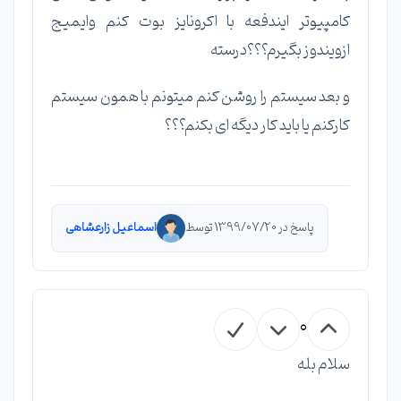
کامپیوتر ایندفعه با اکرونایز بوت کنم وایمیج
ازویندوز بگیرم؟؟؟درسته
و بعد سیستم را روشن کنم میتونم با همون سیستم
کارکنم یا باید کار دیگه ای بکنم؟؟؟
پاسخ در 1399/07/20 توسط
اسماعیل زارعشاهی
0
سلام بله