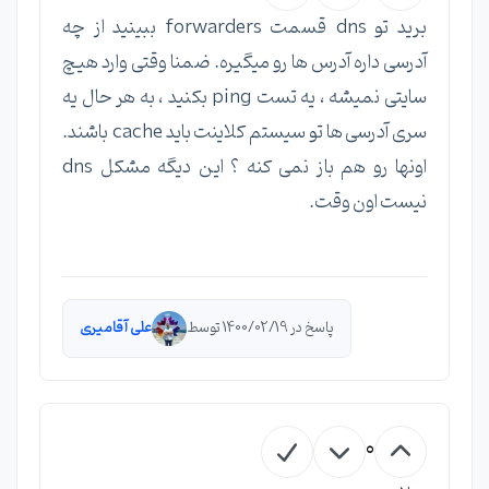
برید تو dns قسمت forwarders ببینید از چه
آدرسی داره آدرس ها رو میگیره. ضمنا وقتی وارد هیچ
سایتی نمیشه ، یه تست ping بکنید ، به هر حال یه
سری آدرسی ها تو سیستم کلاینت باید cache باشند.
اونها رو هم باز نمی کنه ؟ این دیگه مشکل dns
نیست اون وقت.
پاسخ در 1400/02/19 توسط
علی آقامیری
0