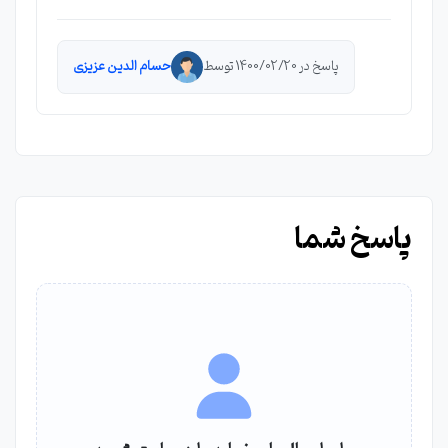
پاسخ در 1400/02/20 توسط
حسام الدین عزیزی
پاسخ شما