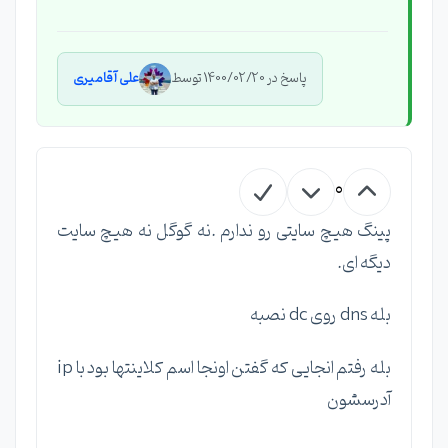
پاسخ در 1400/02/20 توسط
علی آقامیری
0
پینگ هیچ سایتی رو ندارم .نه گوگل نه هیچ سایت
دیگه ای.
بله dns روی dc نصبه
بله رفتم انجایی که گفتن اونجا اسم کلاینتها بود با ip
آدرسشون