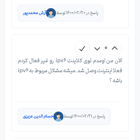
پاسخ در 1400/02/20 توسط
آرش محمدپور
0
الان من اومدم توی کلاینت ipv6 رو غیر فعال کردم
فعلا اینترنت وصل شد .میشه مشکل مربوط به ipv6
باشه ؟
پاسخ در 1400/02/21 توسط
حسام الدین عزیزی