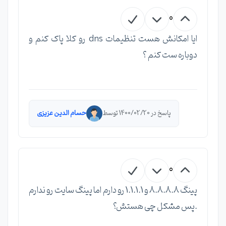
0
ایا امکانش هست تنظیمات dns رو کلا پاک کنم و
دوباره ست کنم ؟
پاسخ در 1400/02/20 توسط
حسام الدین عزیزی
0
پینگ 8.8.8.8 و 1.1.1.1 رو دارم اما پینگ سایت رو ندارم
.پس مشکل چی هستش؟