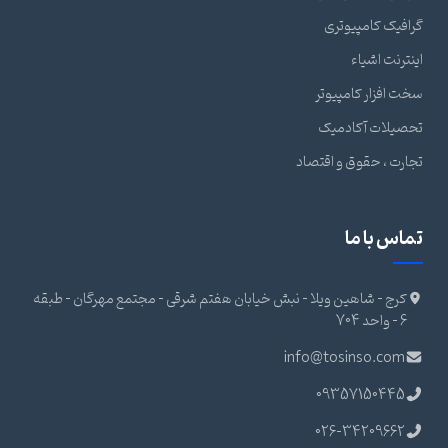
گرافیک کامپیوتری
اینترنت اشیاء
سخت افزار کامپیوتر
تحصیلات آکادمیک
تجارت ، حقوق و اقتصاد
تماس با ما
کرج - شاهین ویلا - نبش خیابان هفتم شرقی - مجتمع مهرگان - طبقه
6 - واحد 704
info@tosinso.com
09357150445
026-34209662