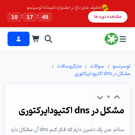
تخفیف های داغ در جشنواره تابستانه توسینسو
:
:
مشاهده دوره ها
10
17
44
توسینسو
سوالات
مایکروسافت
مشکل در dns اکتیودایرکتوری
0
مشکل در dns اکتیودایرکتوری
سلام .من یک دامین دارم که فکر کنم dns آن مشکل داره