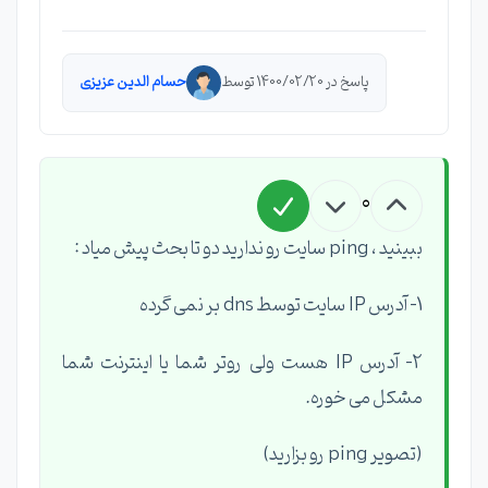
پاسخ در 1400/02/20 توسط
حسام الدین عزیزی
0
ببینید ، ping سایت رو ندارید دو تا بحث پیش میاد :
1- آدرس IP سایت توسط dns بر نمی گرده
2- آدرس IP هست ولی روتر شما یا اینترنت شما
مشکل می خوره.
(تصویر ping رو بزارید)