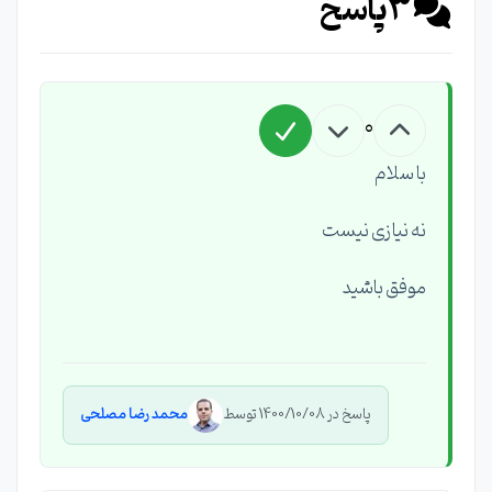
3
پاسخ
0
با سلام
نه نیازی نیست
موفق باشید
پاسخ در 1400/10/08 توسط
محمد رضا مصلحی