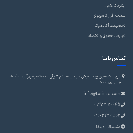
اینترنت اشیاء
سخت افزار کامپیوتر
تحصیلات آکادمیک
تجارت ، حقوق و اقتصاد
تماس با ما
کرج - شاهین ویلا - نبش خیابان هفتم شرقی - مجتمع مهرگان - طبقه
6 - واحد 704
info@tosinso.com
09357150445
026-34209662
پشتیبانی روبیکا