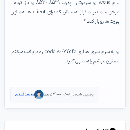
برای wsus رو سرورش پورت 8530.8531 رو باز کردم ،
میخواستم ببینم نیاز هستش که برای client ها هم این
پورت ها رو باز کنم ؟
رو یه سری سرور ها ارور code 80072efe رو دریافت میکنم
ممنون میشم راهنمایی کنید
پرسیده شده در 1400/10/08 توسط
محمد اسدی