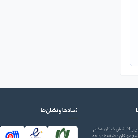
نمادها و نشان‌ها
 ویلا - نبش خیابان هفتم
شرقی - مجتمع مهرگان - طبقه 6 - واحد