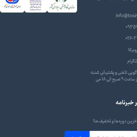
info@tosi
0935
026-3
وبیکا
لگرام
ویی تلفنی و پشتیبانی شنبه
تا چهارشنبه از ساعت 9 صبح الی 18 می
خبرنامه
 آخرین دوره‌ها و تخفیف‌ها!