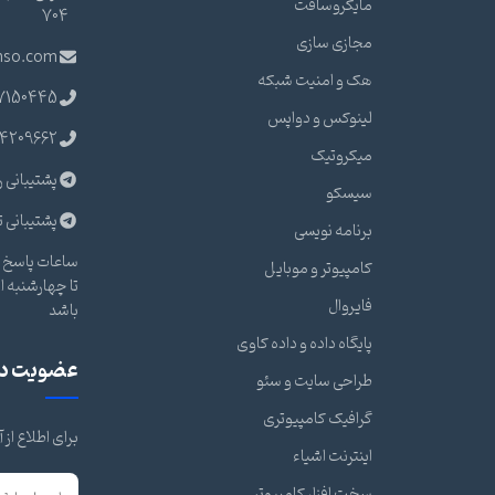
مایکروسافت
704
مجازی سازی
nso.com
هک و امنیت شبکه
7150445
لینوکس و دواپس
4209662
میکروتیک
پشتیبانی ر
سیسکو
پشتیبانی ت
برنامه نویسی
ساعات پاسخ گ
کامپیوتر و موبایل
فایروال
باشد
پایگاه داده و داده کاوی
عضویت در 
طراحی سایت و سئو
گرافیک کامپیوتری
برای اطلاع از
اینترنت اشیاء
سخت افزار کامپیوتر