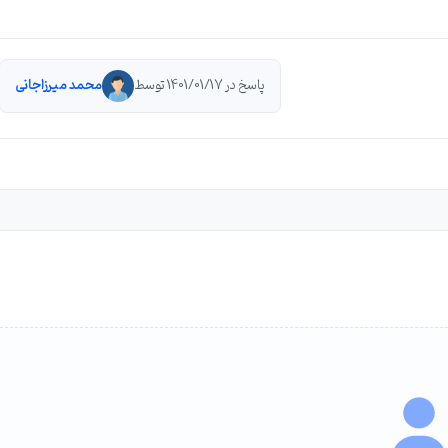
پاسخ در 1401/01/17 توسط
محمد میرزاجانی