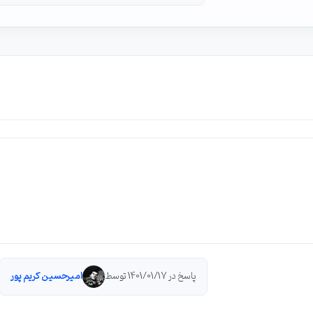
پاسخ در 1401/01/17 توسط
امیرحسین کریم پور