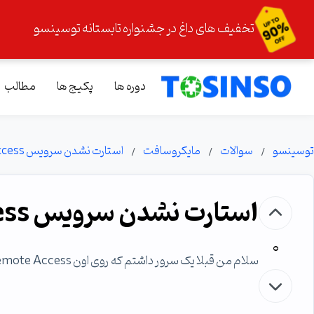
تخفیف های داغ در جشنواره تابستانه توسینسو
دوره ها
پکیج ها
مطالب
توسینسو
سوالات
مایکروسافت
استارت نشدن سرویس remote Access
استارت نشدن سرویس remote Access
0
سلام من قبلا یک سرور داشتم که روی اون remote Access نصب بوده و جوین به دامین بوده