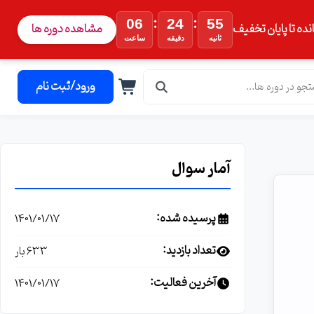
:
:
06
24
54
نده تا پایان تخفیف
مشاهده دوره ها
ثانیه
دقیقه
ساعت
ورود/ثبت نام
آمار سوال
پرسیده شده:
1401/01/17
تعداد بازدید:
633 بار
آخرین فعالیت:
1401/01/17